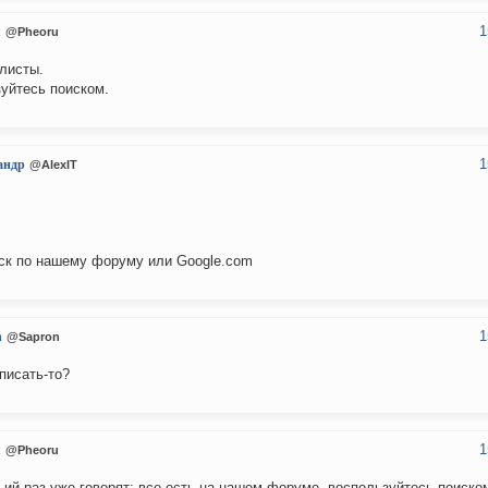
1
u
@Pheoru
листы.
уйтесь поиском.
1
андр
@AlexIT
ск по нашему форуму или Google.com
1
n
@Sapron
 писать-то?
1
u
@Pheoru
-ий раз уже говорят: все есть на нашем форуме, воспользуйтесь поиско