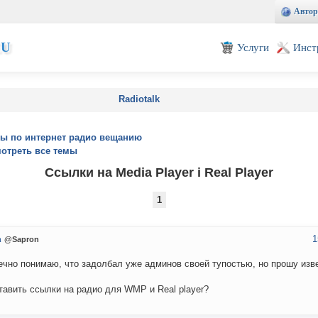
Автор
EU
Услуги
Инст
Radiotalk
ы по интернет радио вещанию
отреть все темы
Ссылки на Media Player i Real Player
1
1
n
@Sapron
ечно понимаю, что задолбал уже админов своей тупостью, но прошу изве
тавить ссылки на радио для WMP и Real player?