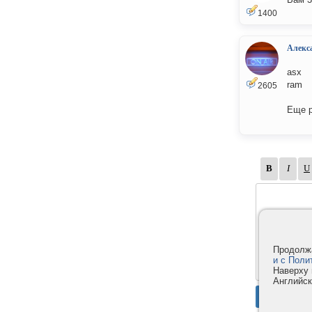
1400
Алекс
asx
ram
2605
Еще р
Продолжа
и с Поли
Наверху 
Английск