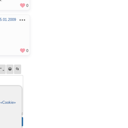
0
5.01.2009
0
в
«Cookie»