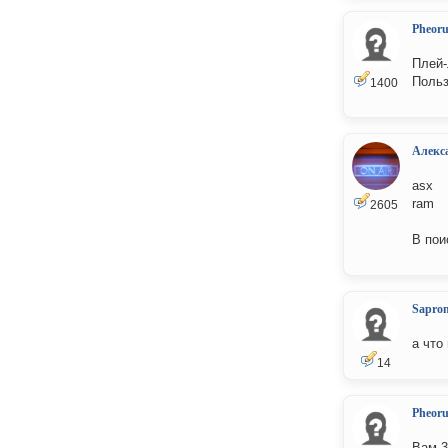
Pheor
Плей-
Польз
1400
Алекс
asx
ram
2605
В пои
Sapro
а что
14
Pheor
Вам 3