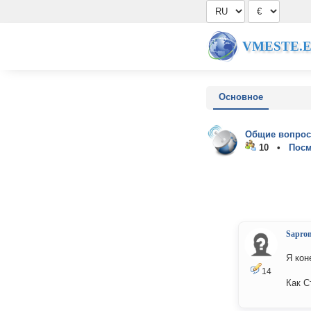
VMESTE.
Основное
Общие вопрос
10 •
Посм
Sapro
Я кон
14
Как С