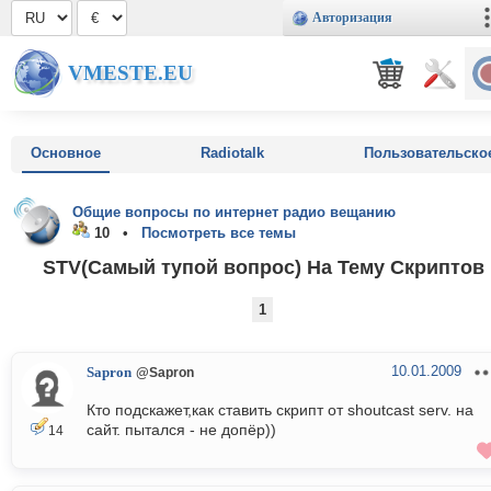
Авторизация
VMESTE.EU
Основное
Radiotalk
Пользовательско
Общие вопросы по интернет радио вещанию
10 •
Посмотреть все темы
STV(Самый тупой вопрос) На Тему Скриптов
1
10.01.2009
Sapron
@Sapron
Кто подскажет,как ставить скрипт от shoutcast serv. на
сайт. пытался - не допёр))
14