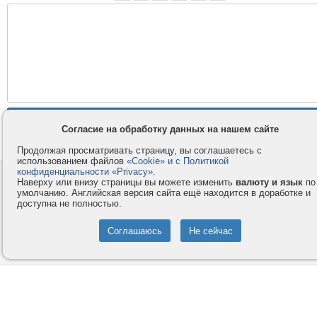
Согласие на обработку данных на нашем сайте
Продолжая просматривать страницу, вы соглашаетесь с
использованием файлов
«Cookie» и с Политикой
конфиденциальности «Privacy»
.
Контакты
Privacy и Cookie
Наверху или внизу страницы вы можете изменить
валюту и язык
по
умолчанию. Английская версия сайта ещё находится в доработке и
Компания
Правила и условия
доступна не полностью.
Услуги
Помощь
Как оплатить
Форумы
© 2008-2026
VMESTE.EU
- Все права защищены.