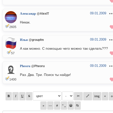
09.01.2009
Александр
@AlexIT
Никак.
2605
09.01.2009
Илья
@groupfm
А как можно. С помощью чего можно так сделать???
57
09.01.2009
Pheoru
@Pheoru
Раз. Два. Три. Поиск ты найди!
1400