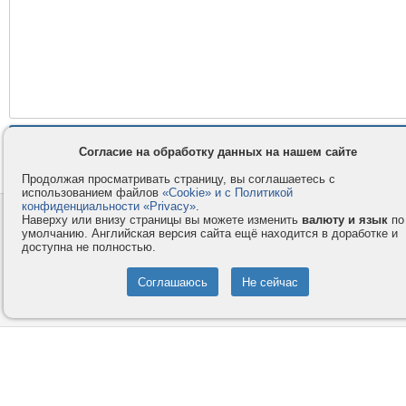
Согласие на обработку данных на нашем сайте
Продолжая просматривать страницу, вы соглашаетесь с
использованием файлов
«Cookie» и с Политикой
конфиденциальности «Privacy»
.
Контакты
Privacy и Cookie
Наверху или внизу страницы вы можете изменить
валюту и язык
по
умолчанию. Английская версия сайта ещё находится в доработке и
Компания
Правила и условия
доступна не полностью.
Услуги
Помощь
Как оплатить
Форумы
© 2008-2026
VMESTE.EU
- Все права защищены.