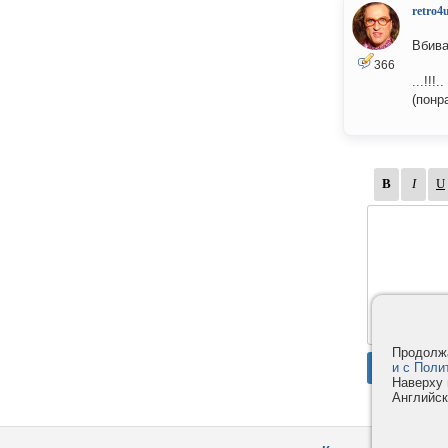
retro4
Вбиват
366
...!!!..
(понр
Продолжа
и с Поли
Наверху 
Английск