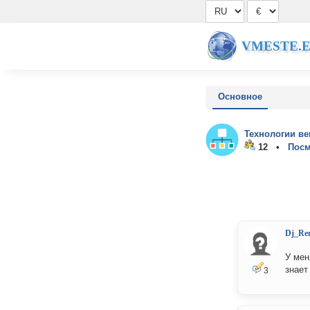
VMESTE.
Основное
Технологии ве
12 •
Посм
Dj_Re
У мен
знает
3