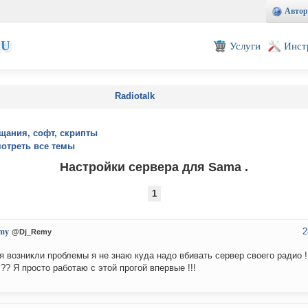
Автор
EU
Услуги
Инст
Radiotalk
щания, софт, скрипты
отреть все темы
Настройки сервера для Samа .
1
2
my
@Dj_Remy
я возникли проблемы я не знаю куда надо вбивать сервер своего радио !
 ?? Я просто работаю с этой прогой впервые !!!