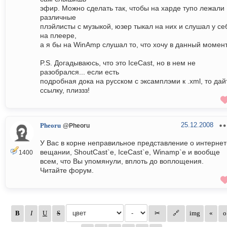
эфир. Можно сделать так, чтобы на харде тупо лежали
различные
плэйлисты с музыкой, юзер тыкал на них и слушал у се
на плеере,
а я бы на WinAmp слушал то, что хочу в данный момен
P.S. Догадываюсь, что это IceCast, но в нем не
разобрался... если есть
подробная дока на русском с эксамплэми к .xml, то дай
ссылку, плиззз!
25.12.2008
Pheoru
@Pheoru
У Вас в корне неправильное представление о интернет
вещании, ShoutCast`е, IceCast`е, Winamp`е и вообще
1400
всем, что Вы упомянули, вплоть до воплощения.
Читайте форум.