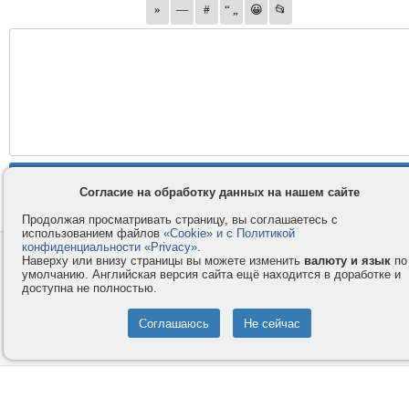
Согласие на обработку данных на нашем сайте
Продолжая просматривать страницу, вы соглашаетесь с
использованием файлов
«Cookie» и с Политикой
конфиденциальности «Privacy»
.
Контакты
Privacy и Cookie
Наверху или внизу страницы вы можете изменить
валюту и язык
по
Компания
Правила и условия
умолчанию. Английская версия сайта ещё находится в доработке и
доступна не полностью.
Услуги
Помощь
Как оплатить
Форумы
© 2008-2026
VMESTE.EU
- Все права защищены.