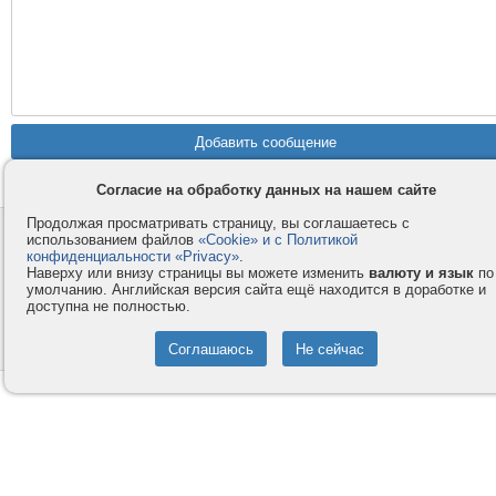
Согласие на обработку данных на нашем сайте
Продолжая просматривать страницу, вы соглашаетесь с
Контакты
Privacy и Cookie
использованием файлов
«Cookie» и с Политикой
конфиденциальности «Privacy»
.
Компания
Правила и условия
Наверху или внизу страницы вы можете изменить
валюту и язык
по
умолчанию. Английская версия сайта ещё находится в доработке и
Услуги
Помощь
доступна не полностью.
Как оплатить
Форумы
© 2008-2026
VMESTE.EU
- Все права защищены.