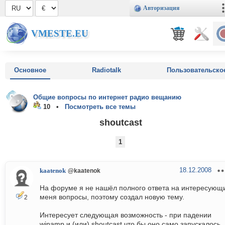
Авторизация
VMESTE.EU
Основное
Radiotalk
Пользовательско
Общие вопросы по интернет радио вещанию
10 •
Посмотреть все темы
shoutcast
1
18.12.2008
kaatenok
@kaatenok
На форуме я не нашёл полного ответа на интересующ
меня вопросы, поэтому создал новую тему.
2
Интересует следующая возможность - при падении
winamp и (или) shoutcast что бы оно само запускалось,