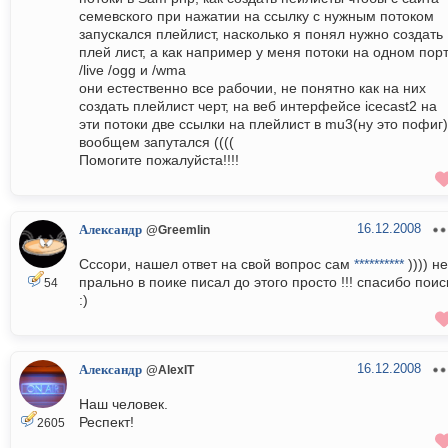
семевского при нажатии на ссылку с нужным потоком
запускался плейлист, насколько я понял нужно создать
плей лист, а как например у меня потоки на одном пор
/live /ogg и /wma
они естественно все рабочии, не понятно как на них
создать плейлист черт, на веб интерфейсе icecast2 на
эти потоки две ссылки на плейлист в mu3(ну это пофиг)
вообщем запутался ((((
Помогите пожалуйста!!!!
16.12.2008
Александр
@Greemlin
Сссори, нашел ответ на свой вопрос сам
**********
)))) не
прально в поике писал до этого просто !!! спасибо поис
54
:)
16.12.2008
Александр
@AlexIT
Наш человек.
Респект!
2605