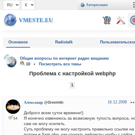
Авторизация
VMESTE.EU
Основное
Radiotalk
Пользовательско
Общие вопросы по интернет радио вещанию
10 •
Посмотреть все темы
Проблема с настройкой webphp
1
16.12.2008
Александр
@Greemlin
Доброго всем суток времени!)
Я конечно извениюсь за возможную тупость вопроса, н
54
сам не могу осилеть.
Суть проблему не могу настроить правильно ссылки на
потоки в Sam php, как создать пейлисты чтобы с сайта