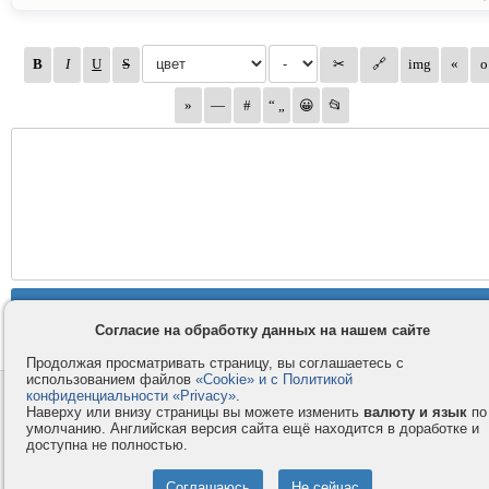
Согласие на обработку данных на нашем сайте
Продолжая просматривать страницу, вы соглашаетесь с
использованием файлов
«Cookie» и с Политикой
конфиденциальности «Privacy»
.
Контакты
Privacy и Cookie
Наверху или внизу страницы вы можете изменить
валюту и язык
по
Компания
Правила и условия
умолчанию. Английская версия сайта ещё находится в доработке и
доступна не полностью.
Услуги
Помощь
Как оплатить
Форумы