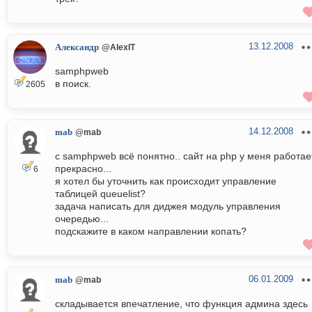
13.12.2008
Александр
@AlexIT
samphpweb
в поиск.
2605
14.12.2008
mab
@mab
c samphpweb всё понятно.. сайт на php у меня работае
прекрасно...
6
я хотел бы уточнить как происходит управление
таблицей queuelist?
задача написать для диджея модуль управления
очередью...
подскажите в каком направлении копать?
06.01.2009
mab
@mab
складывается впечатление, что функция админа здесь