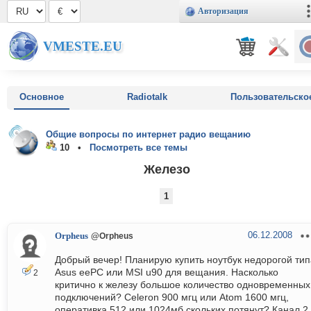
Авторизация
VMESTE.EU
Основное
Radiotalk
Пользовательско
Общие вопросы по интернет радио вещанию
10 •
Посмотреть все темы
Железо
1
06.12.2008
Orpheus
@Orpheus
Добрый вечер! Планирую купить ноутбук недорогой тип
Asus eePC или MSI u90 для вещания. Насколько
2
критично к железу большое количество одновременных
подключений? Celeron 900 мгц или Atom 1600 мгц,
оперативка 512 или 1024мб скольких потянут? Канал 2