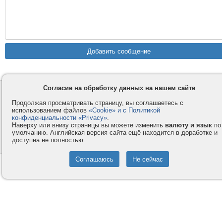
Согласие на обработку данных на нашем сайте
Контакты
Privacy и Cookie
Продолжая просматривать страницу, вы соглашаетесь с
Компания
Правила и условия
использованием файлов
«Cookie» и с Политикой
конфиденциальности «Privacy»
.
Услуги
Помощь
Наверху или внизу страницы вы можете изменить
валюту и язык
по
Как оплатить
Форумы
умолчанию. Английская версия сайта ещё находится в доработке и
доступна не полностью.
© 2008-2026
VMESTE.EU
- Все права защищены.