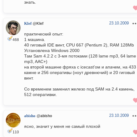
знать.
23.10.2009
Klef
@Klef
практический опыт:
1 машина.
468
40 гиговый IDE винт, CPU 667 (Pentium 2), RAM 128Mb
Установлена Windows 2000
Там Sam 4.2.2 с 3-мя потоками (128 lame mp3, 64 lame
mp3, AAC+)
на второй машине фряха с icecast'ом и апачем, на 433
камне и 256 оперативы (ноут древнючий) и 20 гиговый
винт.
Со временем заменил железо под SAM на 2.4 камень,
512 оперативки.
23.10.2009
abisho
@abisho
ясно, значит у меня не самый плохой
110