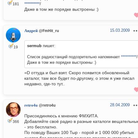
**********
/
181
Даже в том же порядке выстроены :)
15.03.2009
Андрей
@FmHit_ru
sermub
пишет:
19
Список радиостанций подозрительно напоминает
**********
/
Даже в том же порядке выстроены :)
=D оттуда и был взят. Скоро появится обновленный
каталог, там все будет по-другому, о этом я уже писал
недавно, где-то тут..
28.04.2009
retro4u
@retro4u
Присоединяюсь к мнению ФМХИТА.
Добавляйте своё радио в разные каталоги вещательны
366
- это бесплатно.
По поводу Ваших 100 Тыр - порой и 1 000 000 убитых