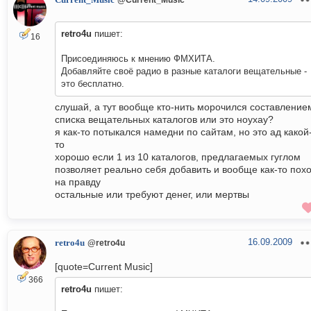
Current_Music
retro4u
пишет:
16
Присоединяюсь к мнению ФМХИТА.
Добавляйте своё радио в разные каталоги вещательные -
это бесплатно.
слушай, а тут вообще кто-нить морочился составление
списка вещательных каталогов или это ноухау?
я как-то потыкался намедни по сайтам, но это ад какой
то
хорошо если 1 из 10 каталогов, предлагаемых гуглом
позволяет реально себя добавить и вообще как-то пох
на правду
остальные или требуют денег, или мертвы
16.09.2009
retro4u
@retro4u
[quote=Current Music]
366
retro4u
пишет: