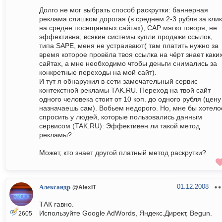
Долго не мог выбрать способ раскрутки: баннерная
реклама слишком дорогая (в среднем 2-3 рубля за клик
на средне посещаемых сайтах); CAP мягко говоря, не
эффективна; всякие системы купли продажи ссылок,
типа SAPE, меня не устраивают( там платить нужно за
время которое провёла твоя ссылка на чёрт знает каки
сайтах, а мне необходимо чтобы деньги снимались за
конкретные переходы на мой сайт).
И тут я обнаружил в сети замечательный сервис
контекстной рекламы TAK.RU. Переход на твой сайт
одного человека стоит от 10 коп. до одного рубля (цену
назначаешь сам). Вобьем недорого. Но, мне бы хотело
спросить у людей, которые пользовались данным
сервисом (TAK.RU): Эффективен ли такой метод
рекламы?
Может, кто знает другой платный метод раскрутки?
01.12.2008
Александр
@AlexIT
ТАК гавно.
Используйте Google AdWords, Яндекс.Директ, Begun.
2605