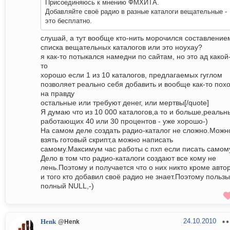
Присоединяюсь к мнению ФМХИТА.
Добавляйте своё радио в разные каталоги вещательные -
это бесплатно.
слушай, а тут вообще кто-нить морочился составление
списка вещательных каталогов или это ноухау?
я как-то потыкался намедни по сайтам, но это ад какой
то
хорошо если 1 из 10 каталогов, предлагаемых гуглом
позволяет реально себя добавить и вообще как-то пох
на правду
остальные или требуют денег, или мертвы[/quote]
Я думаю что из 10 000 каталогов,а то и больше,реальн
работающих 40 или 30 процентов - уже хорошо-)
На самом деле создать радио-каталог не сложно.Можн
взять готовый скрипт,а можно написать
самому.Максимум час работы с пхп если писать самом
Дело в том что радио-каталоги создают все кому не
лень.Поэтому и получается что о них никто кроме авто
и того кто добавил своё радио не знает.Поэтому пользы
полный NULL,-)
24.10.2010
Henk
@Henk