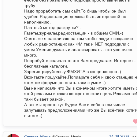
енотов без правильного подхода просто вылетают в
трубу.
Надо проработать сам сайт.То бишь чтобы он был
удобен.Радиостанция должна быть интересной по
наполнению.
Платный метод раскрутки? -
Газеты,журналы,радиостанции - в общем СМИ.-)
Опять же я настаиваю на том чтобы люди к созданию
любых радиостанцих как ФМ так и NET подходили с
умом.Умение думать и анализировать - это уже очень
много.
Попробуйте сначала то что Вам предлагает Интернет -
бесплатные каталоги.
Зарегистрируйтесь у ФМХИТА в конце-концов.-)
Вконтакте пошукайте.Попиарьте себя и свою станцию 
этом же форуме,но опять-таки с умом.-)
Вы не написали что Вы в конечном итоге хотите иметь 
этой рекламы и какая конкретно стоит цель.Реклама вс
таки бывает разной.
А так мы просто тут будем Вас и себя в том числе
запутывать предположениями что же Вы всё-таки хотит
в итоге.-)
14.09.2009
@Current_Music