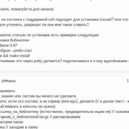
ните, пожалуйста для начала:
е ли хостинги с поддержкой ssh подходят для установки icecast? или это
рте уточнять, разрешат ли они мне такое ставить?
 многих статьях по установке есть примерно следующее:
новка библиотек
3lame-3.97
nfigure --prefix=/usr
e && make install
 понимаю это через putty делается? подключаемся и стазу вдалбливаем
1
u
@Pheoru
рашивать
з знания unix систем вы ничего не сделаете.
ите, если это хостинг, а не сервер (или вдс), делаете (// и далее текст -
ый вбивать в консоль не нужно)
ссылка_на_библиотеку (естественно, предварительно ищем ее) // скачив
xf архив_с_библиотекой.tar.gz // распаковываем
 смотрим папки
пка // заходим в папку