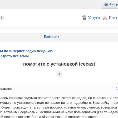
Автор
EU
Услуги
Инст
Radiotalk
ы по интернет радио вещанию
отреть все темы
помогите с установкой icecast
1
1
@daskel
лась хорошая задумка насчет своего интернет радио, но сколько в инте
мацию по установке, нигде не нашел ничего подробного. Настройку я вр
 будет производить, а вот сам процесс установки опускается, говорится 
х. Готовыми сервисами бесплатными не хочу пользоваться (как то наде
ой сервер настроить) а на skycast пока не хватает финансов.