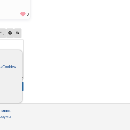
0
в
«Cookie»
омощь
орумы