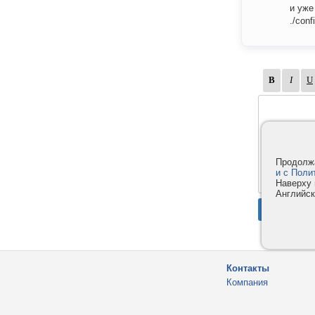
и уже
./con
Продолжа
и с Поли
Наверху 
Английск
Контакты
Компания