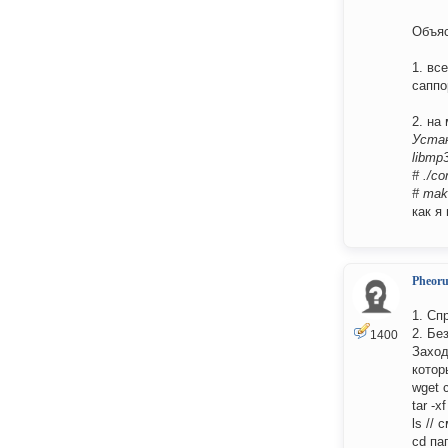
Объяс
1. вс
саппо
2. на
Уста
libmp
# ./co
# mak
как я
Pheor
1. Сп
2. Бе
1400
Заход
котор
wget 
tar -
ls //
cd па