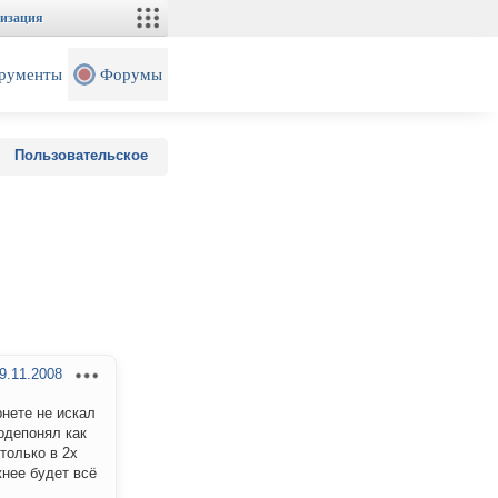
изация
рументы
Форумы
Пользовательское
9.11.2008
рнете не искал
одепонял как
только в 2х
жнее будет всё