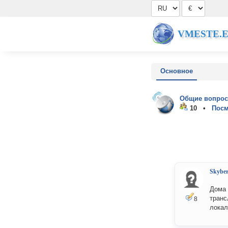
VMESTE.
Основное
Общие вопрос
10 •
Посм
Skybe
Дома 
транс
8
локал