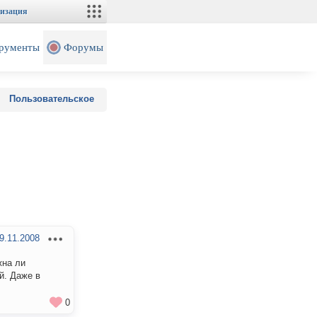
изация
рументы
Форумы
Пользовательское
9.11.2008
жна ли
й. Даже в
0