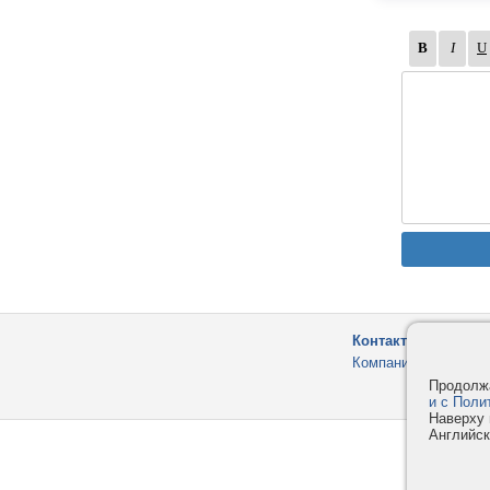
Контакты
Компания
Продолжа
и с Поли
Наверху 
Английск