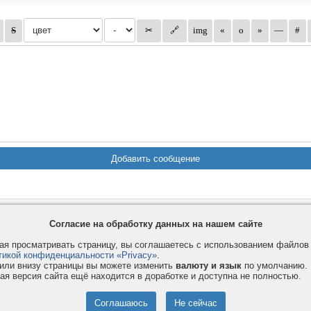
Privacy и Cookie
Услуги
П
Согласие на обработку данных на нашем сайте
Правила и условия
Как оплатить
Ф
я просматривать страницу, вы соглашаетесь с использованием файло
© 2008-2026
VMESTE.EU
- Все права защищены.
тикой конфиденциальности «Privacy»
.
или внизу страницы вы можете изменить
валюту и язык
по умолчанию.
ая версия сайта ещё находится в доработке и доступна не полностью.