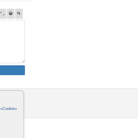
омощь
орумы
в
«Cookie»