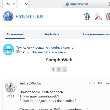
Авторизация
VMESTE.EU
Основное
Radiotalk
Пользовательско
Технологии вещания, софт, скрипты
12 •
Посмотреть все темы
SamphpWeb
1
2
3
08.11.2008
Sudba
@Sudba
Привет всем. Есть вопросы:
1. Что дает samphpweb?
64
2. Как ее подключить к базе сайта?
Сделаем так сказать FAQ по samphpweb :)