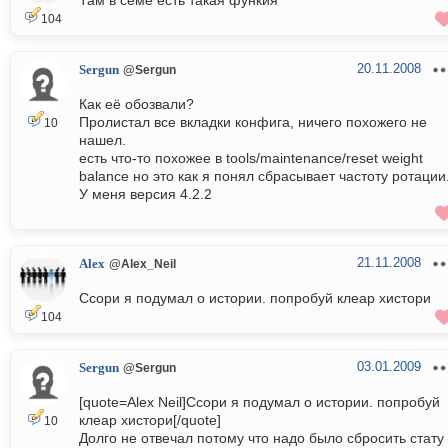
Там в семе есть такая функия
104
20.11.2008
Sergun
@Sergun
Как её обозвали?
Пролистал все вкладки конфига, ничего похожего не
10
нашел.
есть что-то похожее в tools/maintenance/reset weight
balance но это как я понял сбрасывает частоту ротации
У меня версия 4.2.2
21.11.2008
Alex
@Alex_Neil
Ссори я подумал о истории. попробуй клеар хистори
104
03.01.2009
Sergun
@Sergun
[quote=Alex Neil]Ссори я подумал о истории. попробуй
клеар хистори[/quote]
10
Долго не отвечал потому что надо было сбросить стату