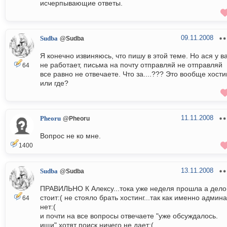
исчерпывающие ответы.
09.11.2008
Sudba
@Sudba
Я конечно извиняюсь, что пишу в этой теме. Но ася у в
не работает, письма на почту отправляй не отправляй
64
все равно не отвечаете. Что за....??? Это вообще хости
или где?
11.11.2008
Pheoru
@Pheoru
Вопрос не ко мне.
1400
13.11.2008
Sudba
@Sudba
ПРАВИЛЬНО К Алексу...тока уже неделя прошла а дело
стоит:( не стояло брать хостинг...так как именно админа
64
нет:(
и почти на все вопросы отвечаете "уже обсуждалось.
ищи" хотят поиск ничего не дает:(