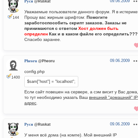
09.06.2009
Руся
@Ruskat
Уважаемые пользователи данного форум. Я в истерике
Прошу вас жирным шрифтом:
Помогите
144
заработоспособить скрипт заказов. Заказы не
принимаются с ответом
Хост должен быть
определен
Как и в каком файле его определить???
Спасибо заранее.
09.06.2009
Pheoru
@Pheoru
config.php
1400
$sam["host"] = "localhost";
Если сайт повешен на сервере, а сэм висит у Вас дома
то тут необходимо указать Ваш
внешний "домашний" IP
адрес
.
09.06.2009
Руся
@Ruskat
У меня всё дома (на компе). Мой внешний IP