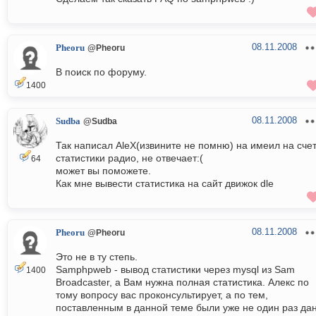
08.11.2008
Pheoru
@Pheoru
В поиск по форуму.
1400
08.11.2008
Sudba
@Sudba
Так написал AleX(извините не помню) на имеил на сче
статистики радио, не отвечает:(
64
может вы поможете.
Как мне вывести статистика на сайт движок dle
08.11.2008
Pheoru
@Pheoru
Это не в ту степь.
Samphpweb - вывод статистики через mysql из Sam
1400
Broadcaster, а Вам нужна полная статистика. Алекс по
тому вопросу вас проконсультирует, а по тем,
поставленным в данной теме были уже не один раз да