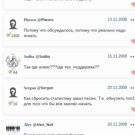
13.11.2008
Pheoru
@Pheoru
Потому что обсуждалось, потому что реально надо
искать.
1400
15.11.2008
Sudba
@Sudba
Так где алекс???где тех. поддержка??
64
20.11.2008
Sergun
@Sergun
Как сбросить статистику заказ песен. Т.е. обнулить топ
для того что бы все заново начать.
10
20.11.2008
Alex
@Alex_Neil