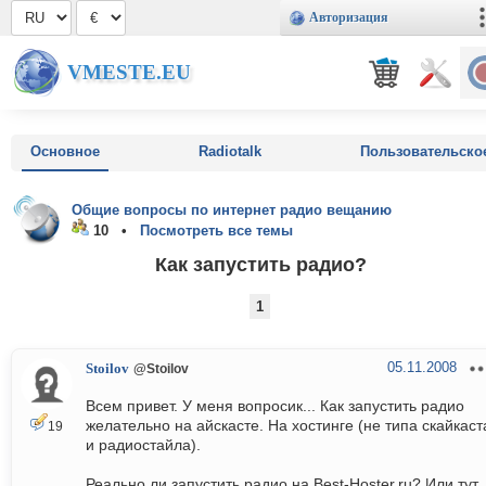
Авторизация
VMESTE.EU
Основное
Radiotalk
Пользовательско
Общие вопросы по интернет радио вещанию
10 •
Посмотреть все темы
Как запустить радио?
1
05.11.2008
Stoilov
@Stoilov
Всем привет. У меня вопросик... Как запустить радио
желательно на айскасте. На хостинге (не типа скайкаст
19
и радиостайла).
Реально ли запустить радио на Best-Hoster.ru? Или тут