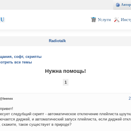
Автор
EU
Услуги
Инст
Radiotalk
щания, софт, скрипты
отреть все темы
Нужна помощь!
1
2
@leenex
привет!
есует следубщий скрипт - автоматическое отключение плейлиста щоутка
ючается диджей, и автоматический запуск плейлиста, если диджей отк
, скажите, такое существует в природе?