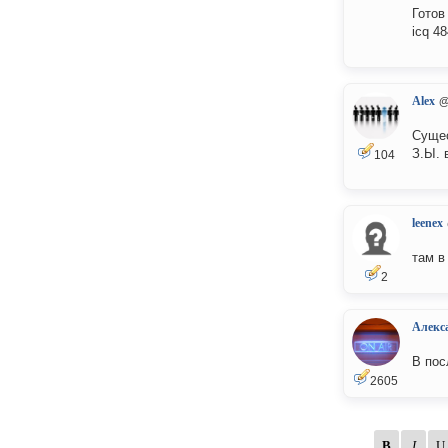
Готов
icq 4
Alex
@
Сущес
З.Ы. 
104
leenex
там в
2
Алекс
В пос
2605