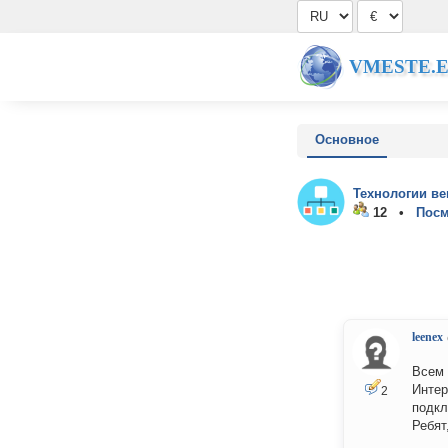
VMESTE.
Основное
Технологии ве
12 •
Посм
leenex
Всем 
Интер
2
подкл
Ребят