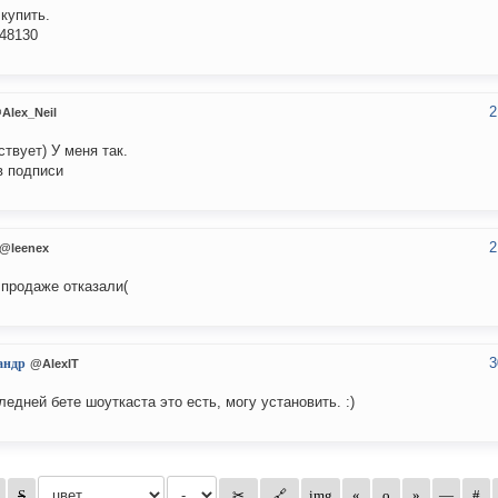
 купить.
848130
2
Alex_Neil
твует) У меня так.
в подписи
2
@leenex
 продаже отказали(
3
андр
@AlexIT
ледней бете шоуткаста это есть, могу установить. :)