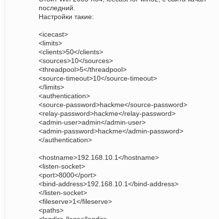
последний.
Настройки такие:
<icecast>
<limits>
<clients>50</clients>
<sources>10</sources>
<threadpool>5</threadpool>
<source-timeout>10</source-timeout>
</limits>
<authentication>
<source-password>hackme</source-password>
<relay-password>hackme</relay-password>
<admin-user>admin</admin-user>
<admin-password>hackme</admin-password>
</authentication>
<hostname>192.168.10.1</hostname>
<listen-socket>
<port>8000</port>
<bind-address>192.168.10.1</bind-address>
</listen-socket>
<fileserve>1</fileserve>
<paths>