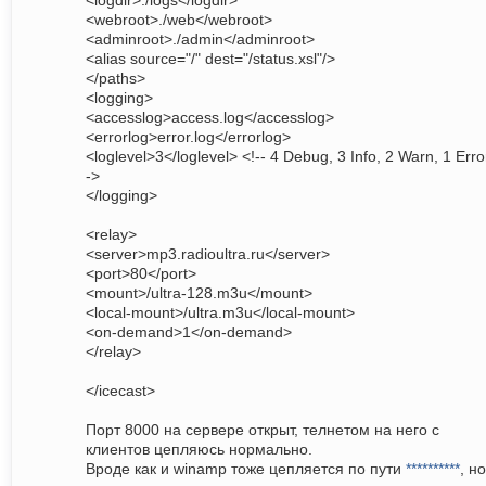
<logdir>./logs</logdir>
<webroot>./web</webroot>
<adminroot>./admin</adminroot>
<alias source="/" dest="/status.xsl"/>
</paths>
<logging>
<accesslog>access.log</accesslog>
<errorlog>error.log</errorlog>
<loglevel>3</loglevel> <!-- 4 Debug, 3 Info, 2 Warn, 1 Erro
->
</logging>
<relay>
<server>mp3.radioultra.ru</server>
<port>80</port>
<mount>/ultra-128.m3u</mount>
<local-mount>/ultra.m3u</local-mount>
<on-demand>1</on-demand>
</relay>
</icecast>
Порт 8000 на сервере открыт, телнетом на него с
клиентов цепляюсь нормально.
Вроде как и winamp тоже цепляется по пути
**********
, но