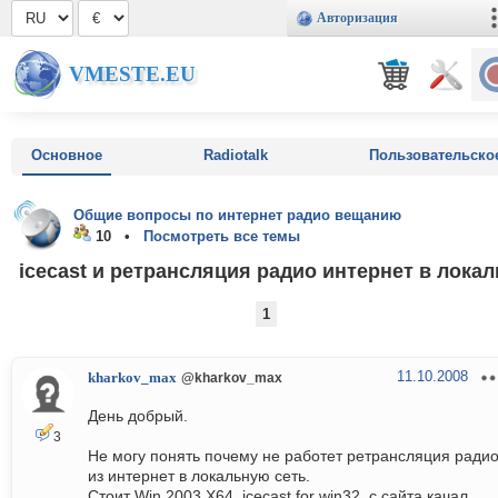
Авторизация
VMESTE.EU
Основное
Radiotalk
Пользовательско
Общие вопросы по интернет радио вещанию
10 •
Посмотреть все темы
icecast и ретрансляция радио интернет в локал
1
11.10.2008
kharkov_max
@kharkov_max
День добрый.
3
Не могу понять почему не работет ретрансляция ради
из интернет в локальную сеть.
Стоит Win 2003 X64, icecast for win32, с сайта качал