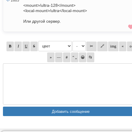
2605
<mount>/ultra-128</mount>
<local-mount>/ultra</local-mount>
Или другой сервер.