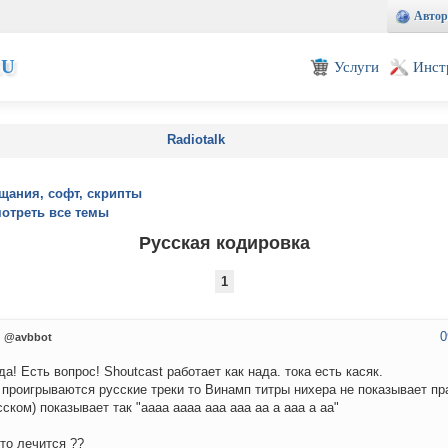
Автор
EU
Услуги
Инст
Radiotalk
щания, софт, скрипты
отреть все темы
Русская кодировка
1
0
@avbbot
да! Есть вопрос! Shoutcast работает как нада. тока есть касяк.
 проигрываются русские треки то Винамп титры нихера не показывает пр
сском) показывает так "аааа аааа ааа ааа аа а ааа а аа"
то лечится ??