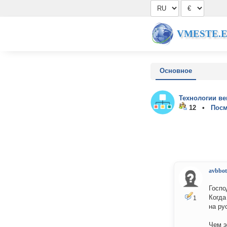
VMESTE.
Основное
Технологии ве
12 •
Посм
avbbot
Госпо
Когда
1
на ру
Чем э