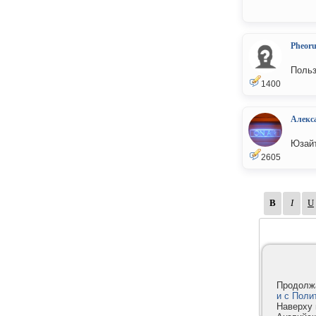
Pheor
Польз
1400
Алекс
Юзайт
2605
Продолжа
и с Поли
Наверху 