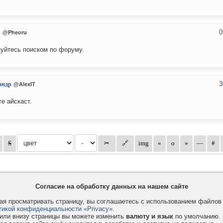
0
u
@Pheoru
уйтесь поиском по форуму.
3
андр
@AlexIT
е айскаст.
Согласие на обработку данных на нашем сайте
я просматривать страницу, вы соглашаетесь с использованием файло
тикой конфиденциальности «Privacy»
.
или внизу страницы вы можете изменить
валюту и язык
по умолчанию.