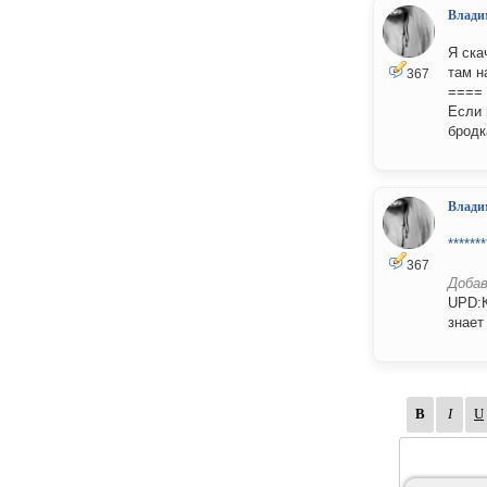
Влади
Я ска
там н
367
====
Если 
бродк
Влади
*******
367
Добав
UPD:К
знает