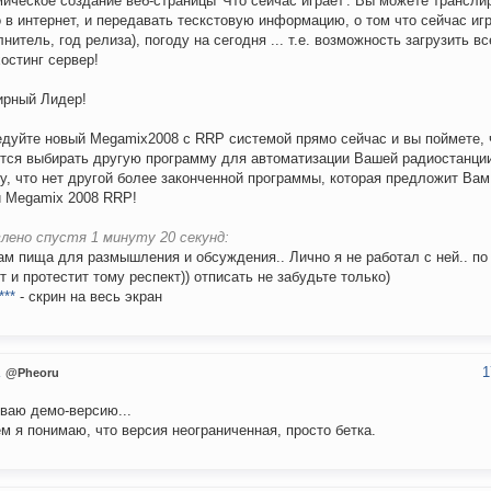
ическое создание веб-страницы 'Что сейчас играет'. Вы можете трансли
 в интернет, и передавать тескстовую информацию, о том что сейчас иг
лнитель, год релиза), погоду на сегодня ... т.е. возможность загрузить в
остинг сервер!
рный Лидер!
дуйте новый Megamix2008 с RRP системой прямо сейчас и вы поймете, 
тся выбирать другую программу для автоматизации Вашей радиостанци
у, что нет другой более законченной программы, которая предложит Ва
 Megamix 2008 RRP!
лено спустя 1 минуту 20 секунд:
ам пища для размышления и обсуждения.. Лично я не работал с ней.. по
т и протестит тому респект)) отписать не забудьте только)
***
- скрин на весь экран
1
u
@Pheoru
ваю демо-версию...
м я понимаю, что версия неограниченная, просто бетка.