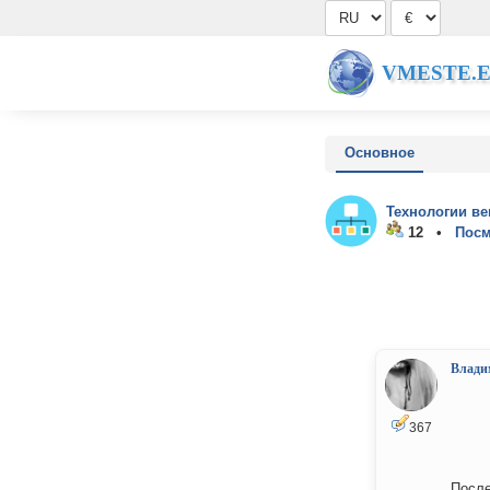
VMESTE.
Основное
Технологии ве
12 •
Посм
Влади
367
После