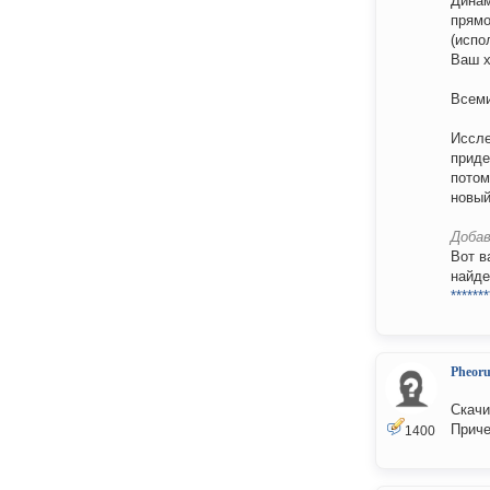
Динам
прямо
(испо
Ваш х
Всеми
Иссле
приде
потом
новый
Добав
Вот в
найде
*******
Pheor
Скачи
Приче
1400