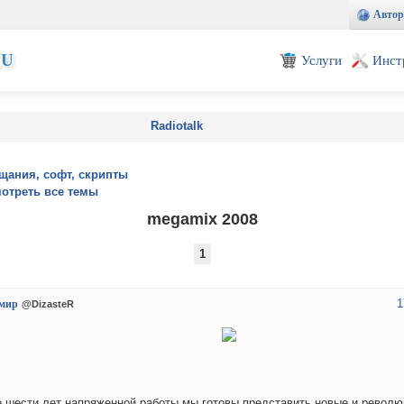
Автор
EU
Услуги
Инст
Radiotalk
щания, софт, скрипты
отреть все темы
megamix 2008
1
1
мир
@DizasteR
 шести лет напряженной работы мы готовы представить новые и револ