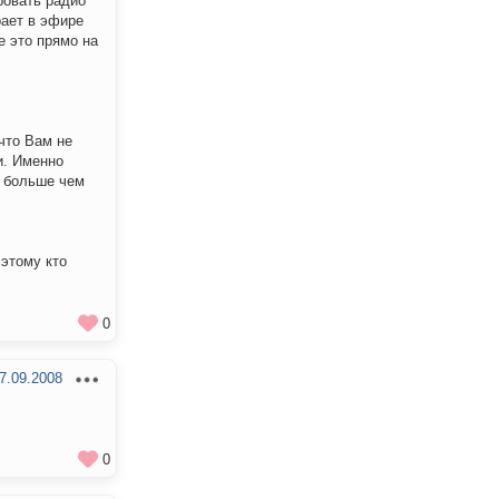
ровать радио
рает в эфире
се это прямо на
что Вам не
и. Именно
м больше чем
 этому кто
0
7.09.2008
0