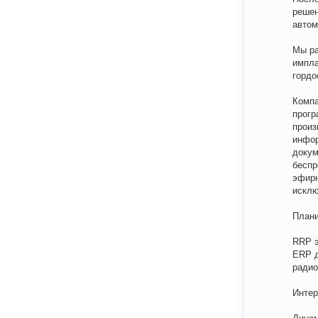
решен
автом
Мы ра
импла
гордо
Компа
прогр
произ
инфор
докум
беспр
эфирн
исклю
Плани
RRP э
ERP д
радио
Интер