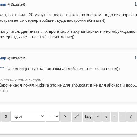
1
мир
@DizasteR
чал, поставил.. 20 минут как дурак тыркаю по кнопкам.. и до сих пор не 
астраивается сервер вообще.. куда настройки вбивать)))
получится, дай знать.. т.к прога как я вижу шикарная и многофункционал
астер отдыхает.. но это 1 впечатление))
1
мир
@DizasteR
***
Нашел видео тур на ломаном английском.. ничего не понял))
лено спустя 5 минут :
ароче как я понял нифига это не для shoutcast и не для айскаст и вооб
 что)