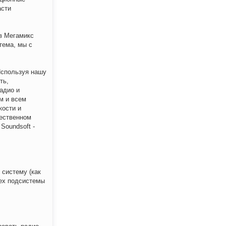
асти
в Мегамикс
тема, мы с
Используя нашу
ть,
адио и
м и всем
кости и
чественном
Soundsoft -
 систему (как
сех подсистемы