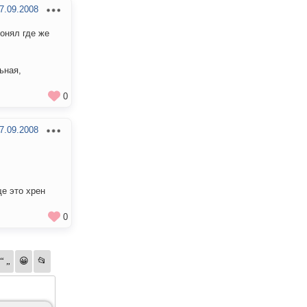
7.09.2008
понял где же
ьная,
0
7.09.2008
ще это хрен
0