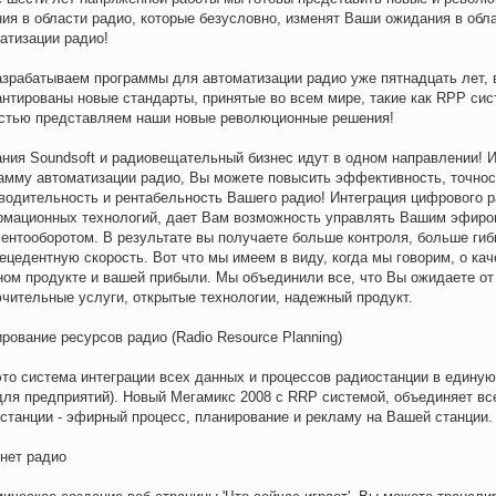
ия в области радио, которые безусловно, изменят Ваши ожидания в обл
атизации радио!
зрабатываем программы для автоматизации радио уже пятнадцать лет, 
нтированы новые стандарты, принятые во всем мире, такие как RPP сис
стью представляем наши новые революционные решения!
ния Soundsoft и радиовещательный бизнес идут в одном направлении! 
амму автоматизации радио, Вы можете повысить эффективность, точнос
водительность и рентабельность Вашего радио! Интеграция цифрового р
мационных технологий, дает Вам возможность управлять Вашим эфиро
ентооборотом. В результате вы получаете больше контроля, больше гиб
ецедентную скорость. Вот что мы имеем в виду, когда мы говорим, о ка
ом продукте и вашей прибыли. Мы объединили все, что Вы ожидаете от 
чительные услуги, открытые технологии, надежный продукт.
рование ресурсов радио (Radio Resource Planning)
то система интеграции всех данных и процессов радиостанции в единую
ля предприятий). Новый Мегамикс 2008 с RRP системой, объединяет в
станции - эфирный процесс, планирование и рекламу на Вашей станции.
нет радио