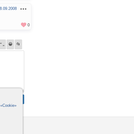
8.09.2008
0
в
«Cookie»
омощь
орумы