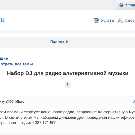
Автор
EU
Услуги
Инст
Radiotalk
ущие
отреть все темы
Набор DJ для радио альтернативной музыки
1
0
xey
@DJ_Mixey
ром времени стартует наше новое радио, вещающее альтернативную муз
л. В связи с этим мы набираем ди-джеев для проведения наших эфиров
ересован - стучите 387-171-500