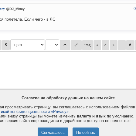
0
xey
@DJ_Mixey
ася полетела. Если чего - в ЛС
Согласие на обработку данных на нашем сайте
я просматривать страницу, вы соглашаетесь с использованием файло
тикой конфиденциальности «Privacy»
.
или внизу страницы вы можете изменить
валюту и язык
по умолчанию.
ая версия сайта ещё находится в доработке и доступна не полностью.
Privacy и Cookie
Услуги
П
Правила и условия
Как оплатить
Ф