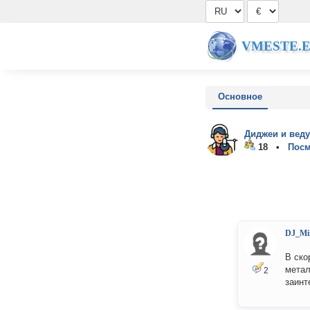
VMESTE.
Основное
Диджеи и вед
18 •
Посм
DJ_Mi
В ско
метал
2
заинт