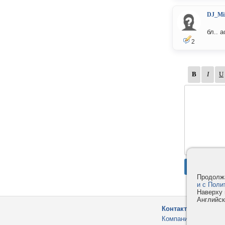
DJ_Mi
бл.. 
2
Продолжа
и с Поли
Наверху 
Английск
Контакты
Компания