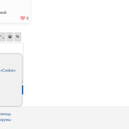
вой.
0
в
«Cookie»
омощь
орумы