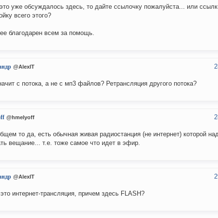
это уже обсуждалось здесь, то дайте ссылочку пожалуйста... или ссылк
ойку всего этого?
ее благодарен всем за помощь.
2
андр
@AlexIT
начит с потока, а не с мп3 файлов? Ретрансляция другого потока?
2
ff
@hmelyoff
общем то да, есть обычная живая радиостанция (не интернет) которой на
ть вещание... т.е. тоже самое что идет в эфир.
2
андр
@AlexIT
 это интернет-трансляция, причем здесь FLASH?