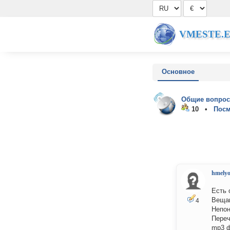
VMESTE.
Основное
Общие вопрос
10 •
Посм
hmelyo
Есть 
Вещан
4
Непон
Переч
mp3 ф