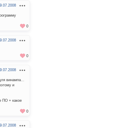
9.07.2008
программу
0
9.07.2008
0
9.07.2008
ля винампа...
оэтому и
е ПО + какое
0
9.07.2008