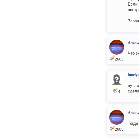
Если 
настр
Заран
Алекс
Что з
2605
hmelyo
ну в 
сдела
4
Алекс
Тогда
2605