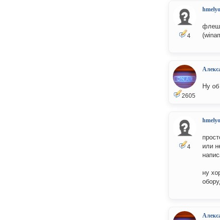
hmelyo
флеш 
(wina
4
Алекс
Ну об
2605
hmelyo
прост
или н
4
напис
ну хо
обору
Алекс