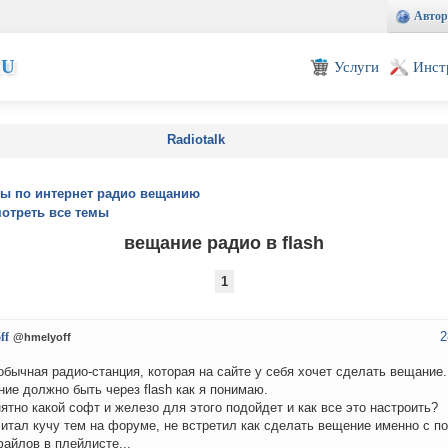
Автор
EU
Услуги
Инст
Radiotalk
ы по интернет радио вещанию
отреть все темы
вещание радио в flash
1
2
ff
@hmelyoff
обычная радио-станция, которая на сайте у себя хочет сделать вещание.
ие должно быть через flash как я понимаю.
ятно какой софт и железо для этого подойдет и как все это настроить?
итал кучу тем на форуме, не встретил как сделать вещение именно с пот
айлов в плейлисте...