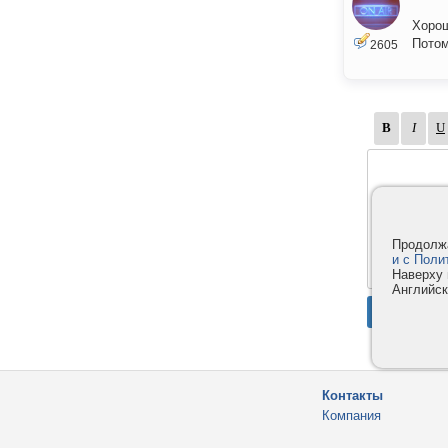
Хорош
Потом
2605
Продолжа
и с Поли
Наверху 
Английск
Контакты
Компания