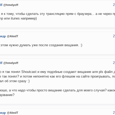
2
ff
@hmelyoff
я к тому, чтобы сделать эту трансляцию прям с браузера... а не через 
mp или itunes например)
2
андр
@AlexIT
 этом нужно думать уже после создания вещания. :)
2
ff
@hmelyoff
о я так понял Shoutcast и ему подобные создают вещание аля pls файл д
е так понял? и потом непонятно как его флешом на сайте проигрывать, п
ал об этом сразу :)
рошо, а что надо чтобы просто вещание сделать для моего случая? како
дование?
2
андр
@AlexIT