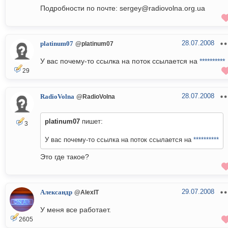
Подробности по почте: sergey@radiovolna.org.ua
28.07.2008
platinum07
@platinum07
У вас почему-то ссылка на поток ссылается на
**********
29
28.07.2008
RadioVolna
@RadioVolna
platinum07
пишет:
3
У вас почему-то ссылка на поток ссылается на
**********
Это где такое?
29.07.2008
Александр
@AlexIT
У меня все работает.
2605