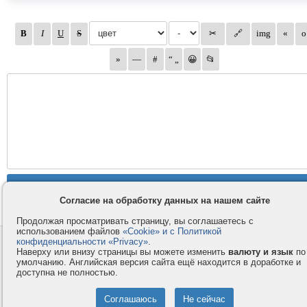
Согласие на обработку данных на нашем сайте
Продолжая просматривать страницу, вы соглашаетесь с
использованием файлов
«Cookie» и с Политикой
конфиденциальности «Privacy»
.
Контакты
Privacy и Cookie
Наверху или внизу страницы вы можете изменить
валюту и язык
по
Компания
Правила и условия
умолчанию. Английская версия сайта ещё находится в доработке и
доступна не полностью.
Услуги
Помощь
Как оплатить
Форумы