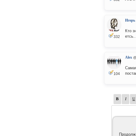
Игорь
Кто з
етсь.
332
Alex
@
Самая
поста
104
Продолжа