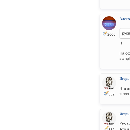
Алекс
рук
2605
:)
На оф
samph
Игорь
Что з
я про
332
Игорь
Кто з
Ато я
332