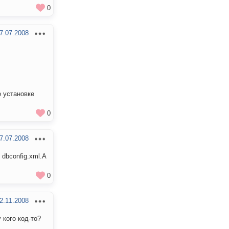
0
7.07.2008
 установке
0
7.07.2008
 dbconfig.xml.А
0
2.11.2008
 кого код-то?