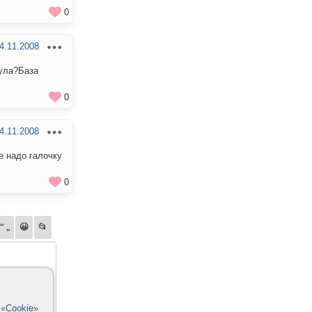
0
4.11.2008
кула?База
0
4.11.2008
е надо галочку
0
в
«Cookie»