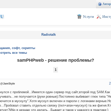
Автор
EU
Услуги
Инст
Radiotalk
щания, софт, скрипты
отреть все темы
samPHPweb - решение проблемы?
1
2
@JamStyle
нулся с проблемой...Имеется один сервер под сайт,второй под SAM.Как
учивать...не получается (руки ровные).Постоянно выбивает глюк типа "Н
ючится в мускулу".Хотя мускул включен и пароли с логинами верные.Н
...Пробовал ставить отдельно связку (пхп+апач+мускул) та же фигня.Кт
етует?Ибо я незнаю что делать...Бывает и такое,у каждого в практике:)