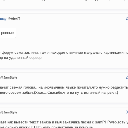
2
андр
@AlexIT
и ровные
 форум сэма загляни, там я находил отличные мануалы с картинками по
p на удаленный сервер.
2
@JamStyle
начит свежая голова...на иноязычном языке почитал,что нужно редактить
 него совсем забыл:(Ужас...Спасибо,что на путь истинный напрвил:)
0
@JamStyle
нает как вывести текст заказа и имя заказчика песни с samPHPweb,есть у
 не сильно дружу с ПП:)Буду признателен за помощь...