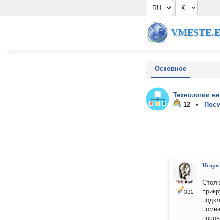
VMESTE.
Основное
Технологии ве
12 •
Посм
Игорь
Столк
прикр
332
подкл
помню
посов