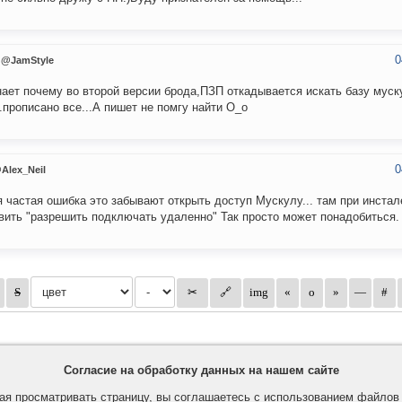
0
@JamStyle
нает почему во второй версии брода,ПЗП откадывается искать базу мус
..прописано все...А пишет не помгу найти О_о
0
Alex_Neil
 частая ошибка это забывают открыть доступ Мускулу... там при инстал
вить "разрешить подключать удаленно" Так просто может понадобиться.
Согласие на обработку данных на нашем сайте
я просматривать страницу, вы соглашаетесь с использованием файло