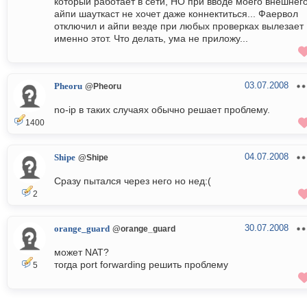
который работает в сети, НО при вводе моего внешнег
айпи шауткаст не хочет даже коннектиться... Фаервол
отключил и айпи везде при любых проверках вылезает
именно этот. Что делать, ума не приложу...
03.07.2008
Pheoru
@Pheoru
no-ip в таких случаях обычно решает проблему.
1400
04.07.2008
Shipe
@Shipe
Сразу пытался через него но нед:(
2
30.07.2008
orange_guard
@orange_guard
может NAT?
тогда port forwarding решить проблему
5