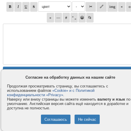
Согласие на обработку данных на нашем сайте
Продолжая просматривать страницу, вы соглашаетесь с
использованием файлов
«Cookie» и с Политикой
конфиденциальности «Privacy»
.
Контакты
Privacy и Cookie
Наверху или внизу страницы вы можете изменить
валюту и язык
по
Компания
Правила и условия
умолчанию. Английская версия сайта ещё находится в доработке и
доступна не полностью.
Услуги
Помощь
Как оплатить
Форумы
© 2008-2026
VMESTE.EU
- Все права защищены.