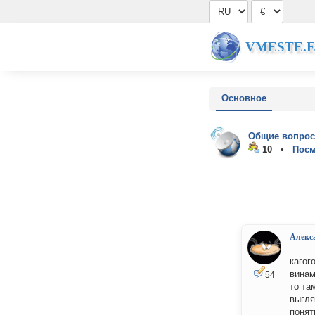
VMESTE.
Основное
Общие вопрос
10 •
Посм
Алекс
кагог
винам
54
то та
выгля
понят