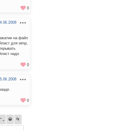
0
4.06.2008
нажатии на файл
ейлист для wmp,
открывать
йлист надо
0
5.06.2008
ваццо.
0