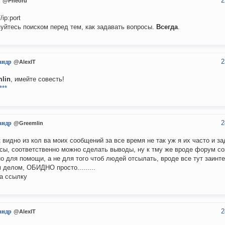
2
u
@Pheoru
ip:port
уйтесь поиском перед тем, как задавать вопросы.
Всегда
.
2
андр
@AlexIT
lin
, имейте совесть!
***
2
андр
@Greemlin
к видно из кол ва моих сообщений за все время не так уж я их часто и з
сы, соответственно можно сделать выводы, ну к тму же вроде форум с
о для помощи, а не для того чтоб людей отсылать, вроде все тут заинт
 делом, ОБИДНО просто.........
за ссылку
2
андр
@AlexIT