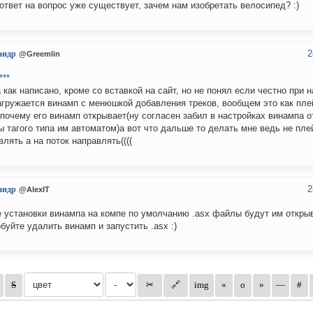
ответ на вопрос уже существует, зачем нам изобретать велосипед? :)
2
андр
@Greemlin
***
 как написано, кроме со вставкой на сайт, но не понял если честно при 
агружается винамп с менюшкой добавления треков, вообщем это как пл
 почему его винамп открывает(ну согласен забил в настройках винампа 
 тагого типа им автоматом)а вот что дальше то делать мне ведь не пле
влять а на поток направлять((((
2
андр
@AlexIT
 установки винампа на компе по умолчанию .asx файлы будут им откры
буйте удалить винамп и запустить .asx :)