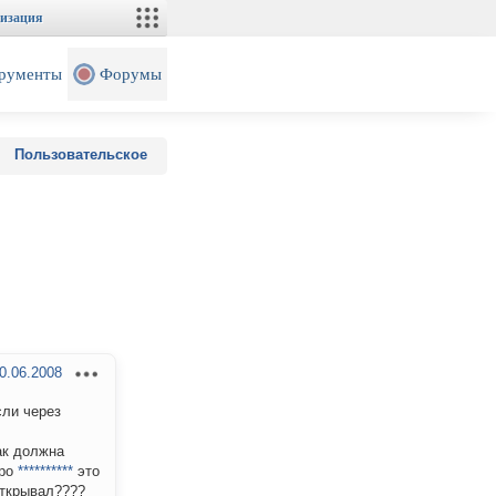
изация
рументы
Форумы
Пользовательское
0.06.2008
сли через
ак должна
про
**********
это
открывал????