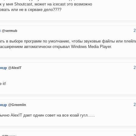
к у мня Shoutcast, может на icecast это возможно
овать или не в серваке дело????
2
й
@sermub
ть в выборе программ по умолчанию, чтобы звуковые файлы или плейл
асширением автоматически открывал Windows Media Player.
2
андр
@AlexIT
 it!
2
андр
@Greemlin
бычно AlexIT дает однин совет на все юзай гугл......