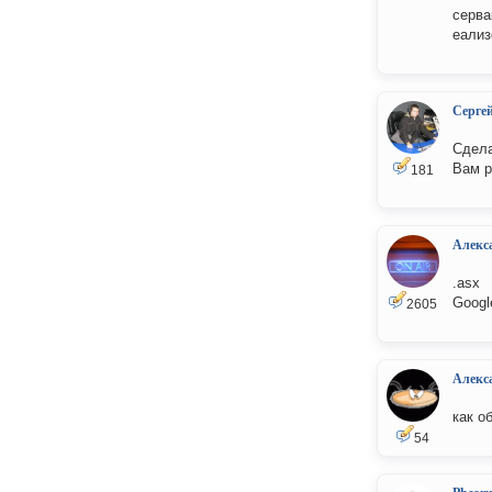
серва
еализ
Серге
Сдела
Вам р
181
Алекс
.asx
Google
2605
Алекс
как о
54