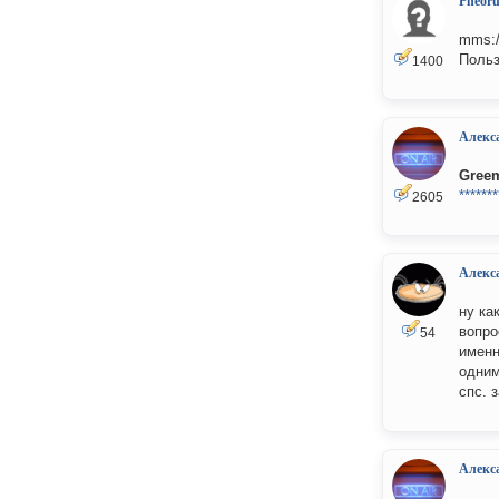
Pheor
mms://
Польз
1400
Алекс
Greem
*******
2605
Алекс
ну ка
вопро
54
именн
одним
спс. 
Алекс