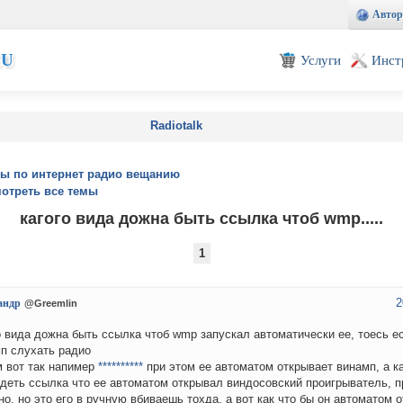
Автор
EU
Услуги
Инст
Radiotalk
ы по интернет радио вещанию
отреть все темы
кагого вида дожна быть ссылка чтоб wmp.....
1
2
андр
@Greemlin
о вида дожна быть ссылка чтоб wmp запускал автоматически ее, тоесь е
п слухать радио
м вот так напимер
**********
при этом ее автоматом открывает винамп, а к
деть ссылка что ее автоматом открывал виндосовский проигрыватель, 
но, но это его в ручную вбиваешь тохда, а вот как что бы он автоматом 