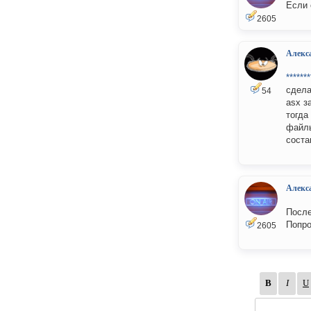
Если 
2605
Алекс
*******
сдела
54
asx з
тогда
файлы
соста
Алекс
После
Попро
2605