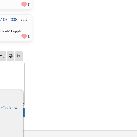
0
7.06.2008
еньше надо.
0
в
«Cookie»