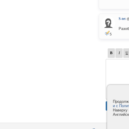
S-tet
@
Разоб
5
Продолжа
и с Поли
Наверху 
Английск