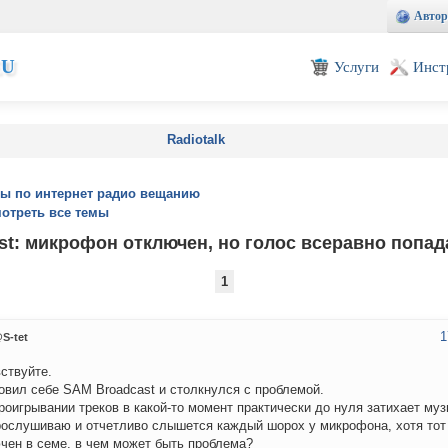
Автор
EU
Услуги
Инст
Radiotalk
ы по интернет радио вещанию
отреть все темы
t: микрофон отключен, но голос всеравно попад
1
1
S-tet
ствуйте.
овил себе SAM Broadcast и столкнулся с проблемой.
роигрывании треков в какой-то момент практически до нуля затихает муз
рослушиваю и отчетливо слышется каждый шорох у микрофона, хотя тот
чен в семе, в чем может быть проблема?