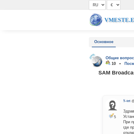
VMESTE.
Основное
Общие вопрос
10 •
Посм
SAM Broadcas
S-tet
@
Здрав
Устан
5
При п
где п
отклю