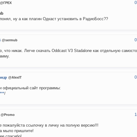
0
@ГРЕХ
ub
 понял, ну а как плагин Одкаст установить в РадиоБосс??
0
й
@sermub
, что никак. Легче скачать Oddcast V3 Stadalone как отдельную самост
амму.
0
андр
@AlexIT
и официальный сайт программы:
***
/
1
@Promo
е пожалуйста ссылочку в личку на полную версию!!!
а мыло пришлите!
ее спасибо!