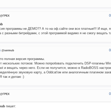
0
@ГРЕХ
ub
сия программы не ДЕМО?? А то на оф.сайте они все платные!!! И еще, 
а с разными битрейдами, с этой программой видимо я не смогу вещать т
0
й
@sermub
это полная версия программы.
т нескольких потоков: Можно попробовать подключить DSP-плагины Wi
st и вещать через него. Если не получится, можно в RadioBOSS настро
ределённую звуковую карту, а Oddcat'ом или аналогичным плагином захв
 Я так и делаю :)
0
@ГРЕХ
mub
пишет: