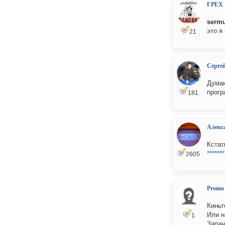
ГРЕХ
serm
это я
21
Серге
Думаю
прогр
181
Алекс
Кстат
*******
2605
Promo
Киньт
Или н
1
Заран