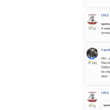
ГРЕХ
serm
А вер
21
поток
Серге
Нет, 
Насчё
181
Oddca
на оп
звук.
ГРЕХ
ser
21