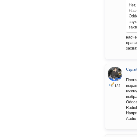
Нет,
Нас
Oddc
звук
захв
насче
прави
захва
Серге
Прога
вырав
181
нужну
выбра
Oddca
Radio
Напри
Audio