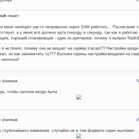
0
@ГРЕХ
mub
пишет:
я меня наоборот как-то непривычно через SAM работать... Расписание т
тствует, а у меня всё должно идти секунду в секунду, так как я работаю
щем, хороший планировщик - один из критериев, почему я выбрал Radi
о я не понял, почему она не вещает на сервер Icecast?? Настройки врод
вил, но как законектить то??? Выложи скрины настройки-вещания на серв
 неплоха!!
0
й
@sermub
рь, чтобы галочки везде были.
0
й
@sermub
 глубочайшего извинения, случайно не в том формате скрин выложил...