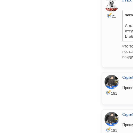
ГРЕХ
ser
21
А дл
отсу
В об
что т
поста
свиду
Серге
Прове
181
Серге
Прошу
181