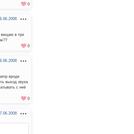
0
6.06.2008
я вещаю в три
ак??
0
6.06.2008
namp вроде
ить выход звука
атывать с неё
0
7.06.2008