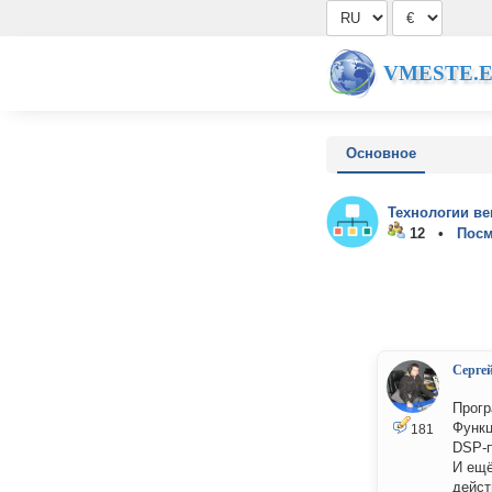
VMESTE.
Основное
Технологии ве
12 •
Посм
Серге
Прогр
Функц
181
DSP-п
И ещё
дейст