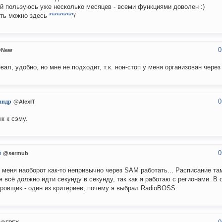
й пользуюсь уже несколько месяцев - всеми функциями доволен :)
ть можно здесь
**********
/
0
New
вал, удобно, но мне не подходит, т.к. нон-стоп у меня организован через
0
андр
@AlexIT
к к сэму.
0
й
@sermub
 меня наоборот как-то непривычно через SAM работать... Расписание там
я всё должно идти секунду в секунду, так как я работаю с регионами. В
ровщик - один из критериев, почему я выбрал RadioBOSS.