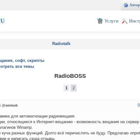
Автор
EU
Услуги
Инст
Radiotalk
щания, софт, скрипты
отреть все темы
RadioBOSS
1
2
0
й
@sermub
амма для автоматизации радиовещаия.
ии, относящиеся к Интернет-вещанию - возможность вещания на сервер
лагинов Winamp.
 куча разных функций. Долго всё перичислять не буду. Предлагаю опро
вии и написать сюда отзывы.