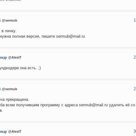
1
й
@sermub
 в личку.
нужна полная версия, пишите sermub@mail.ru
2
андр
@AlexIT
ундкодере она есть. ;)
2
й
@sermub
ча прекращена.
ба всем получившим программу с адреса sermub@mail.ru удалить её со
в.
3
андр
@AlexIT