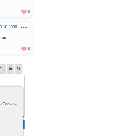
0
0.10.2008
отом
0
в
«Cookie»