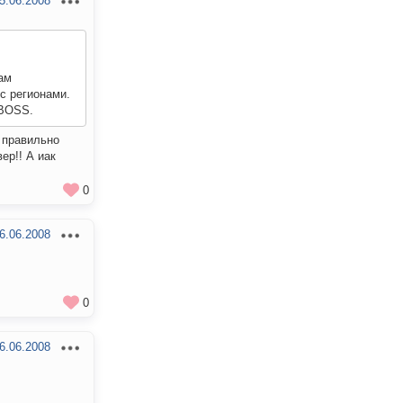
5.06.2008
ам
 с регионами.
oBOSS.
е правильно
ер!! А иак
0
6.06.2008
0
6.06.2008