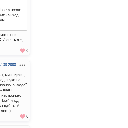
inamp вроде
оить выход
ном
 может не
? И опять же,
0
7.06.2008
ит, микширует,
од звука на
сновном выходе"
крываем
в настройках
ear" и т.д.
ка идёт с M-
две :)
0