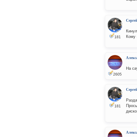
Серге
Кинул
Кому 
181
Алекс
На са
2605
Серге
Разда
Прось
181
диско
Алекс