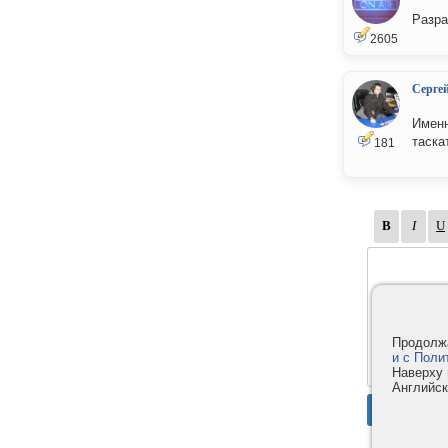
Разра
2605
Серге
Именн
таскат
181
Продолжа
и с Поли
Наверху 
Английск