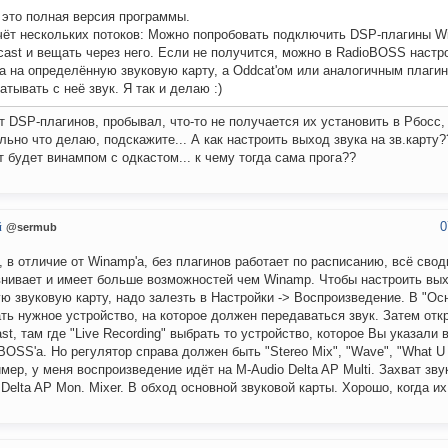
 это полная версия программы.
чёт нескольких потоков: Можно попробовать подключить DSP-плагины W
ast и вещать через него. Если не получится, можно в RadioBOSS настр
а на определённую звуковую карту, а Oddcat'ом или аналогичным плаги
атывать с неё звук. Я так и делаю :)
т DSP-плагинов, пробывал, что-то не получается их установить в Рбосс,
льно что делаю, подскажите... А как настроить выход звука на зв.карту?
т будет винампом с одкастом... к чему тогда сама прога??
0
й
@sermub
, в отличие от Winamp'а, без плагинов работает по расписанию, всё свод
нивает и имеет больше возможностей чем Winamp. Чтобы настроить вых
ю звуковую карту, надо залезть в Настройки -> Воспроизведение. В "О
ть нужное устройство, на которое должен передаваться звук. Затем от
st, там где "Live Recording" выбрать то устройство, которое Вы указали 
BOSS'а. Но регулятор справа должен быть "Stereo Mix", "Wave", "What U H
мер, у меня воспроизведение идёт на M-Audio Delta AP Multi. Захват зву
 Delta AP Mon. Mixer. В обход основной звуковой карты. Хорошо, когда их 