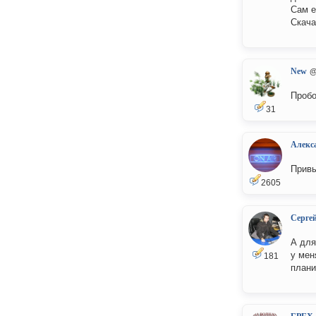
Сам е
Скача
New
@
Пробо
31
Алекс
Привы
2605
Серге
А для
у мен
181
плани