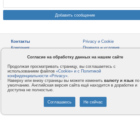
Контакты
Privacy и Cookie
Компания
Правила и условия
Согласие на обработку данных на нашем сайте
Услуги
Помощь
Как оплатить
Форумы
Продолжая просматривать страницу, вы соглашаетесь с
использованием файлов
«Cookie» и с Политикой
© 2008-2026
VMESTE.EU
- Все права защищены.
конфиденциальности «Privacy»
.
Наверху или внизу страницы вы можете изменить
валюту и язык
по
умолчанию. Английская версия сайта ещё находится в доработке и
доступна не полностью.