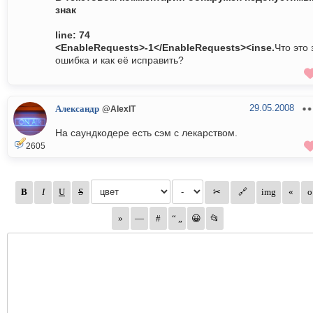
знак
line: 74
<EnableRequests>-1</EnableRequests><inse.
Что это 
ошибка и как её исправить?
29.05.2008
Александр
@AlexIT
На саундкодере есть сэм с лекарством.
2605