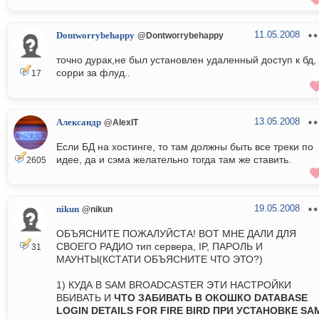
11.05.2008
Dontworrybehappy
@Dontworrybehappy
точно дурак,не был установлен удаленный доступ к бд,
сорри за флуд..
17
13.05.2008
Александр
@AlexIT
Если БД на хостинге, то там должны быть все треки по
идее, да и сэма желательно тогда там же ставить.
2605
19.05.2008
nikun
@nikun
ОБЪЯСНИТЕ ПОЖАЛУЙСТА! ВОТ МНЕ ДАЛИ ДЛЯ
СВОЕГО РАДИО тип сервера, IP, ПАРОЛЬ И
31
МАУНТЫ(КСТАТИ ОБЪЯСНИТЕ ЧТО ЭТО?)
1) КУДА В SAM BROADCASTER ЭТИ НАСТРОЙКИ
ВБИВАТЬ И
ЧТО ЗАБИВАТЬ В ОКОШКО DATABASE
LOGIN DETAILS FOR FIRE BIRD ПРИ УСТАНОВКЕ SA