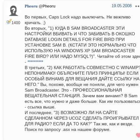
19.05.2008
Pheoru
@Pheoru
Во первых, Caps Lock надо выключить. Не вежливо
кричать. ;)
1400
Во вторых, "1) КУДА В SAM BROADCASTER ЭТИ
НАСТРОЙКИ ВБИВАТЬ И ЧТО ЗАБИВАТЬ В ОКОШКО
DATABASE LOGIN DETAILS FOR FIRE BIRD ПРИ
УСТАНОВКЕ SAM B. (КСТАТИ ЭТО НОРМАЛЬНО ЧТО
ИСПОЛЬЗУЮ НА WINDOWS XP SAM BROADCASTER
FIRE BIRD? ИЛИ НАДО MYSQL?)". Читайте об этом зде
-
**********
В третьих, "2) КАК РАБОТАТЬ СОВМЕСТНО С WINAMP
НЕПОНИМАЮ! ОБЪЯСНИТЕ ПЛИЗ ПРИНЦИПЫ! ЕСЛИ
ОСОБЫЙ ВИНАМБ ДЛЯ ВЕЩАНИЯ ДАЙТЕ ССЫЛКУ НА
НЕГО." Вы, похоже, вообще не поняли, для чего нужен
Sam Broadcaster. Это - ПРОФЕССИОНАЛЬНАЯ
ВЕЩАТЕЛЬНАЯ СТАНЦИЯ. Зачем вам винамп? В Sam
есть все, что нужно и даже больше. Как им пользоватьс
- ссылка выше.
И последнее, "3) ВОЗМОЖНО ЛИ НА САЙТЕ
СДЕЛАННОМ ЧЕРЕЗ UCOZ СДЕЛАТЬ ПРОИГРЫВАТЕЛ
ДЛЯ РАДИО? ЕСЛИ ДА ТО КАК?" Так же, как и везде.
Поиск по запросу .asx на нашем форуме.