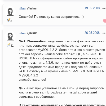
19.05.2008
nikun
@nikun
Спасибо! По поводу капса исправлюсь!:-)
31
26.05.2008
nikun
@nikun
Nick Pheomotion
, подскажи ссылочку(желательно не с
платных серваков типа rapidshare), на прогу sam
31
broadcaster MySQL 4.2.2. Дело в том что в инете рылся,
с такой версией нашел себе firebirdSQL, а он мне НЕ
НУЖЕН! А на официальном сайте программы версии
очень новы типа 4.3.6, но на них кряки не действуют
даже предпологаемые вроде как под все обновления
v4.0. Поэтому мне нужен именно SAM BROADCASTER
MySQL 4.2.2
спасибо заранее!
Да и ещё: при установке сама в конце перед запросом
ключа в окне
sam broadcaster installation wizard
всплывает сообщение:
В текстовом комментарии обнаружен недопустимы