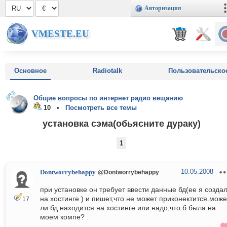
Авторизация
VMESTE.EU
Основное
Radiotalk
Пользовательско
Общие вопросы по интернет радио вещанию
10 •
Посмотреть все темы
установка сэма(обьясните дураку)
1
10.05.2008
Dontworrybehappy
@Dontworrybehappy
при установке он требует ввести данные бд(ее я созда
на хостинге ) и пишет,что не может приконектится.може
17
ли бд находится на хостинге или надо,что б была на
моем компе?