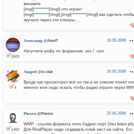
винампе
[imgl]
**********
[/imgl]-это играет
[imgl]
**********
[/imgl],[imgl]
**********
[/imgl]-как сделать чтоб
звучало через эти плееры.....
18.05.2008
Александр
@AlexIT
Нагуглите инфу по форматам .asx / .ram
2605
20.05.2008
Андрей
@ix-club
Вроде как просмотрел всё но так и не совсем понял чт
именно мне надо искать чтобы радио играло через W
4
....
20.05.2008
Pheoru
@Pheoru
WMP - ссылка формата mms://адрес:порт (без listen.pls
Для RealPlayer надо создавать плей-лист на сайте. Его
1400