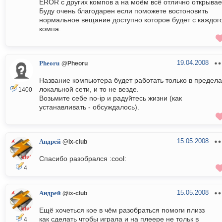
EROR с других компов а на моём всё отлично открывае
Буду очень благодарен если поможете востоновить
нормальное вещание доступно которое будет с каждог
компа.
19.04.2008
Pheoru
@Pheoru
Название компьютера будет работать только в предела
локальной сети, и то не везде.
1400
Возьмите себе no-ip и радуйтесь жизни (как
устанавливать - обсуждалось).
15.05.2008
Андрей
@ix-club
Спасибо разобрался :cool:
4
15.05.2008
Андрей
@ix-club
Ещё хочеться кое в чём разобраться помоги плизз
как сделать чтобы играла и на плеере не тольк в
4