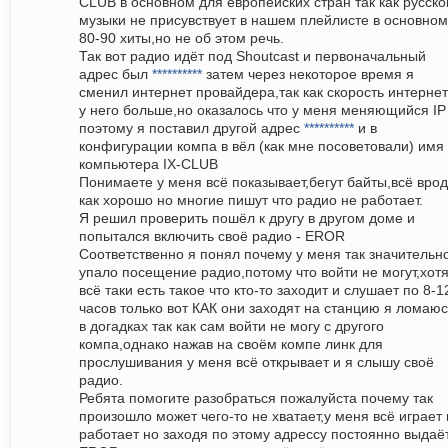
CLUB в основном для европейских стран так как русско
музыки не присувствует в нашем плейлисте в основном
80-90 хиты,но не об этом речь.
Так вот радио идёт под Shoutcast и первоначальный
адрес был
**********
затем через некоторое время я
сменил интернет провайдера,так как скорость интерне
у него больше,но оказалось что у меня меняющийся IP
поэтому я поставил другой адрес
**********
и в
конфигурации компа в вёл (как мне посоветовали) имя
компьютера IX-CLUB
Понимаете у меня всё показывает,бегут байты,всё вро
как хорошо но многие пишут что радио не работает.
Я решил проверить пошёл к другу в другом доме и
попытался включить своё радио - EROR
Cоответственно я понял почему у меня так значительн
упало посещение радио,потому что войти не могут,хот
всё таки есть такое что кто-то заходит и слушает по 8-1
часов только вот КАК они заходят на станцию я ломаюс
в догадках так как сам войти не могу с другого
компа,однако нажав на своём компе линк для
прослушивания у меня всё открывает и я слышу своё
радио.
Ребята помогите разобраться пожалуйста почему так
произошло может чего-то не хватает,у меня всё играет 
работает но заходя по этому адрессу постоянно выдаё