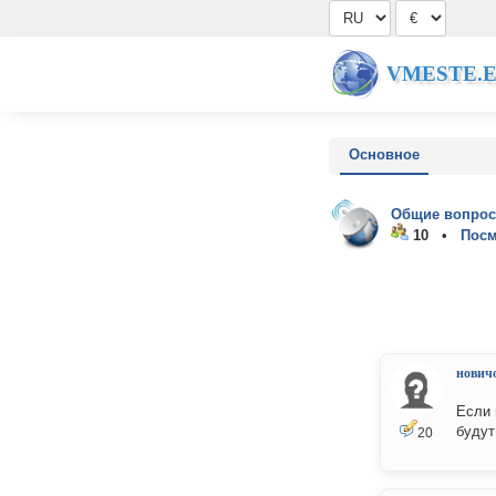
VMESTE.
Основное
Общие вопрос
10 •
Посм
нович
Если 
будут
20