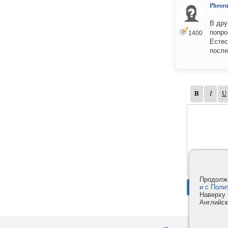
Pheor
В дру
попро
1400
Естес
после
Продолжа
и с Поли
Наверху 
Английск