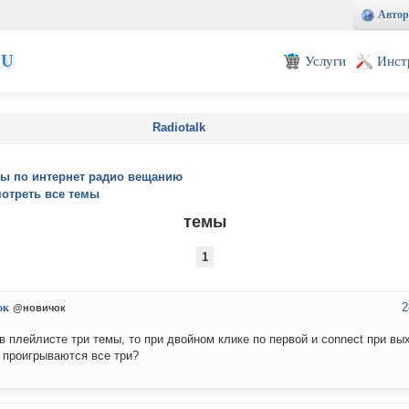
Автор
EU
Услуги
Инст
Radiotalk
ы по интернет радио вещанию
отреть все темы
темы
1
2
ок
@новичок
в плейлисте три темы, то при двойном клике по первой и connect при вы
 проигрываются все три?