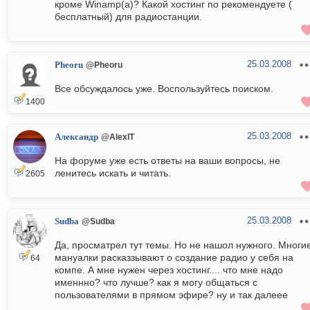
кроме Winamp(a)? Какой хостинг по рекомендуете (
бесплатный) для радиостанции.
25.03.2008
Pheoru
@Pheoru
Все обсуждалось уже. Воспользуйтесь поиском.
1400
25.03.2008
Александр
@AlexIT
На форуме уже есть ответы на ваши вопросы, не
ленитесь искать и читать.
2605
25.03.2008
Sudba
@Sudba
Да, просматрел тут темы. Но не нашол нужного. Многи
мануалки расказзывают о создание радио у себя на
64
компе. А мне нужен через хостинг.... что мне надо
именнно? что лучше? как я могу общаться с
пользователями в прямом эфире? ну и так далеее