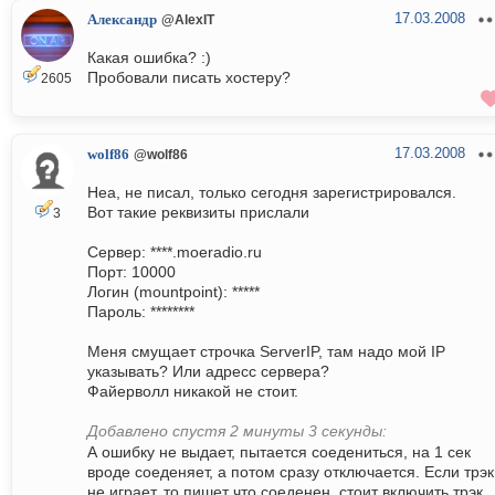
17.03.2008
Александр
@AlexIT
Какая ошибка? :)
Пробовали писать хостеру?
2605
17.03.2008
wolf86
@wolf86
Неа, не писал, только сегодня зарегистрировался.
Вот такие реквизиты прислали
3
Сервер: ****.moeradio.ru
Порт: 10000
Логин (mountpoint): *****
Пароль: ********
Меня смущает строчка ServerIP, там надо мой IP
указывать? Или адресс сервера?
Файерволл никакой не стоит.
Добавлено спустя 2 минуты 3 секунды:
А ошибку не выдает, пытается соедениться, на 1 сек
вроде соеденяет, а потом сразу отключается. Если трэк
не играет, то пишет что соеденен, стоит включить трэк,