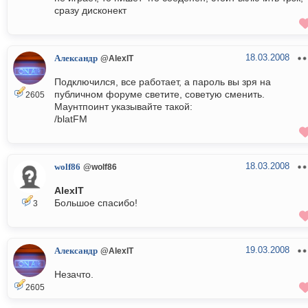
сразу дисконект
18.03.2008
Александр
@AlexIT
Подключился, все работает, а пароль вы зря на
публичном форуме светите, советую сменить.
2605
Маунтпоинт указывайте такой:
/blatFM
18.03.2008
wolf86
@wolf86
AlexIT
Большое спасибо!
3
19.03.2008
Александр
@AlexIT
Незачто.
2605