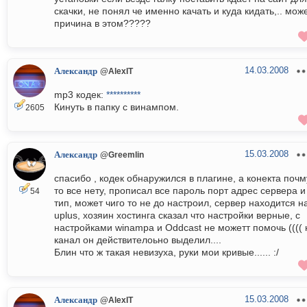
скачки, не понял че именно качать и куда кидать,.. мож
причина в этом?????
14.03.2008
Александр
@AlexIT
mp3 кодек:
**********
Кинуть в папку с винампом.
2605
15.03.2008
Александр
@Greemlin
спасибо , кодек обнаружился в плагине, а конекта почм
то все нету, прописал все пароль порт адрес сервера и
54
тип, может чиго то не до настроил, сервер находится н
uplus, хозяин хостинга сказал что настройки верные, с
настройками winampa и Oddcast не можетт помочь (((( 
канал он действителоьно выделил....
Блин что ж такая невизуха, руки мои кривые...... :/
15.03.2008
Александр
@AlexIT