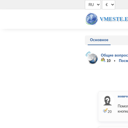
VMESTE.
Основное
Общие вопрос
10 •
Посм
нович
Помог
кнопк
20