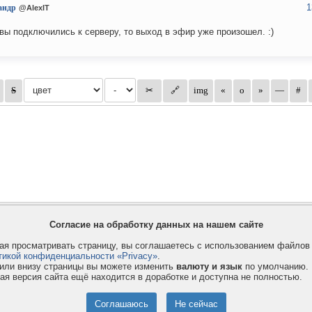
1
андр
@AlexIT
вы подключились к серверу, то выход в эфир уже произошел. :)
Согласие на обработку данных на нашем сайте
я просматривать страницу, вы соглашаетесь с использованием файло
тикой конфиденциальности «Privacy»
.
или внизу страницы вы можете изменить
валюту и язык
по умолчанию.
ая версия сайта ещё находится в доработке и доступна не полностью.
Privacy и Cookie
Услуги
П
Правила и условия
Как оплатить
Ф
© 2008-2026
VMESTE.EU
- Все права защищены.