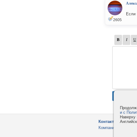
Алекс
Если 
2605
Продолжа
и с Поли
Наверху 
Английск
Контакты
Компания