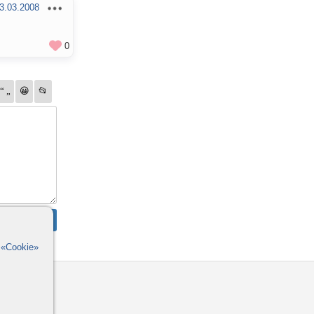
3.03.2008
0
в
«Cookie»
омощь
орумы