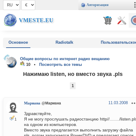
Авторизация
VMESTE.EU
Основное
Radiotalk
Пользовательско
Общие вопросы по интернет радио вещанию
10 •
Посмотреть все темы
Нажимаю listen, но вместо звука .pls
1
11.03.2008
Мариана
@Мариана
Здравствуйте,
Я не могу прослушать радиостанцию http//......../listen.pl
1
на одном из компьютеров.
Вместо звука предлагается выполнить загрузку файла
pls, потом запускается PowerDVD и предлагает список