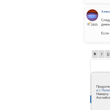
Алекс
Следу
демон
2605
Если 
Продолжа
и с Поли
Наверху 
Английск