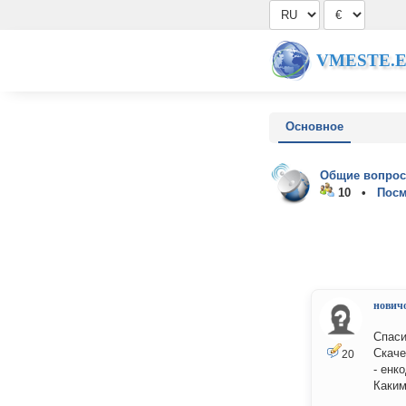
VMESTE.
Основное
Общие вопрос
10 •
Посм
нович
Спаси
Скаче
20
- енк
Каким