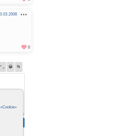
3.03.2008
0
в
«Cookie»