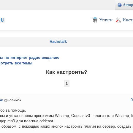
Автор
EU
Услуги
Инст
Radiotalk
ы по интернет радио вещанию
отреть все темы
Как настроить?
1
0
ок
@новичок
бо за помощь.
ны и установлены программы Winamp, Oddcastv3 - плагин для Winamp, M
одер mp3 для плагина oddcast.
 образом, с помощью каких кнопок настроить плагин на сервер, создать