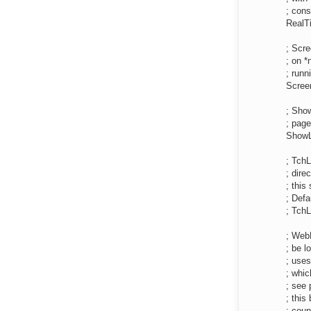
; con
RealT
; Scre
; on *
; runn
Scree
; Show
; page
Show
; TchL
; dire
; this 
; Defa
; Tch
; WebL
; be l
; uses
; whic
; see 
; this
; coun