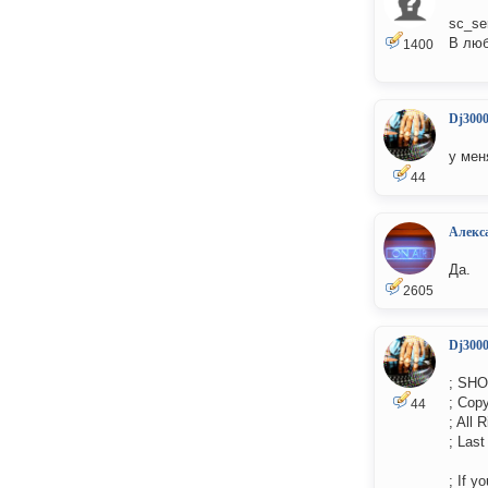
sc_se
В люб
1400
Dj300
у мен
44
Алекс
Да.
2605
Dj300
; SHOU
; Copy
44
; All 
; Last
; If y