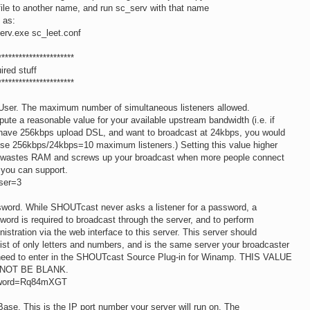
 file to another name, and run sc_serv with that name
 as:
erv.exe sc_leet.conf
**********************
ired stuff
**********************
User. The maximum number of simultaneous listeners allowed.
ute a reasonable value for your available upstream bandwidth (i.e. if
 have 256kbps upload DSL, and want to broadcast at 24kbps, you would
ose 256kbps/24kbps=10 maximum listeners.) Setting this value higher
y wastes RAM and screws up your broadcast when more people connect
 you can support.
ser=3
sword. While SHOUTcast never asks a listener for a password, a
word is required to broadcast through the server, and to perform
nistration via the web interface to this server. This server should
ist of only letters and numbers, and is the same server your broadcaster
l need to enter in the SHOUTcast Source Plug-in for Winamp. THIS VALUE
NNOT BE BLANK.
word=Rq84mXGT
Base. This is the IP port number your server will run on. The