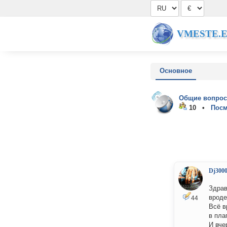
VMESTE.
Основное
Общие вопрос
10 •
Посм
Dj300
Здрав
вроде
44
Всё в
в пла
И вче