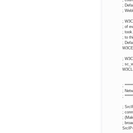
; Defa
; Web
; W3C
; of e
; took
; to t
; Defa
W3CE
; W3CL
; sc_w
W3CLo
; *****
; Netw
; *****
; SrcI
; conn
; (Mak
; broa
SrcI