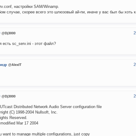
rv.conf, настройки SAM/Winamp.
ом случае, скорее всего это шлюзовый ай-пи, иначе у вас был бы хоть ка
2
0
@Dj3000
я есть sc_serv.ini - этот файл?
2
андр
@AlexIT
2
0
@Dj3000
Tcast Distributed Network Audio Server configuration file
right (C) 1998-2004 Nullsoft, Inc.
Rights Reserved.
 modified Mar 17 2004
ou want to manage multiple configurations, just copy