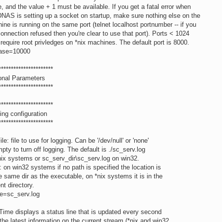
e, and the value + 1 must be available. If you get a fatal error when
DNAS is setting up a socket on startup, make sure nothing else on the
ine is running on the same port (telnet localhost portnumber -- if you
connection refused then you're clear to use that port). Ports < 1024
require root privledges on *nix machines. The default port is 8000.
ase=10000
**********************
ional Parameters
**********************
**********************
ing configuration
**********************
ile: file to use for logging. Can be '/dev/null' or 'none'
mpty to turn off logging. The default is ./sc_serv.log
nix systems or sc_serv_dir\sc_serv.log on win32.
: on win32 systems if no path is specified the location is
he same dir as the executable, on *nix systems it is in the
ent directory.
le=sc_serv.log
Time displays a status line that is updated every second
 the latest information on the current stream (*nix and win32