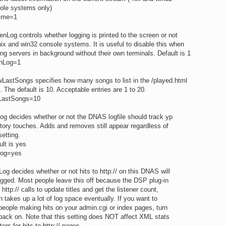
sole systems only)
ime=1
enLog controls whether logging is printed to the screen or not
nix and win32 console systems. It is useful to disable this when
ing servers in background without their own terminals. Default is 1
nLog=1
LastSongs specifies how many songs to list in the /played.html
. The default is 10. Acceptable entries are 1 to 20.
LastSongs=10
og decides whether or not the DNAS logfile should track yp
ctory touches. Adds and removes still appear regardless of
setting.
ult is yes
Log=yes
og decides whether or not hits to http:// on this DNAS will
ogged. Most people leave this off because the DSP plug-in
 http:// calls to update titles and get the listener count,
h takes up a lot of log space eventually. If you want to
people making hits on your admin.cgi or index pages, turn
 back on. Note that this setting does NOT affect XML stats
ters for hits to http:// pages.