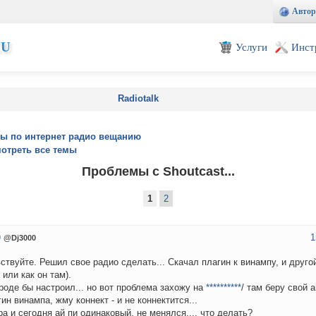
Автор
EU
Услуги
Инст
Radiotalk
ы по интернет радио вещанию
отреть все темы
Проблемы с Shoutcast...
1
2
1
0
@Dj3000
ствуйте. Решил свое радио сделать... Скачал плагин к винампу, и друг
 или как он там).
роде бы настроил... но вот проблема захожу на
**********
/ там беру свой 
гин винампа, жму коннект - и не коннектится...
ра и сегодня ай пи одинаковый, не менялся.... что делать?