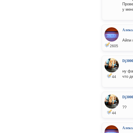
Прове
у мен
Алекс
Айпи 
2605
Dj300
ну фа
что д
44
Dj300
??
44
Алекс