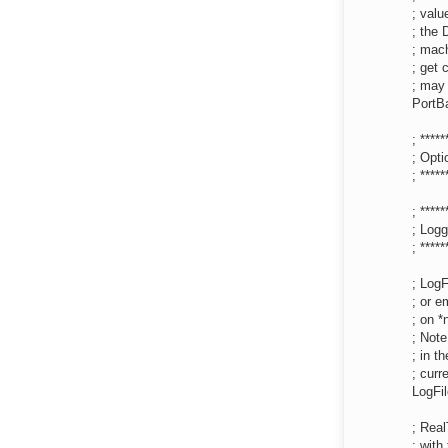
; valu
; the 
; mach
; get 
; may 
PortB
; *****
; Opt
; *****
; *****
; Logg
; *****
; LogF
; or e
; on *
; Note
; in t
; curr
LogFi
; Real
; with