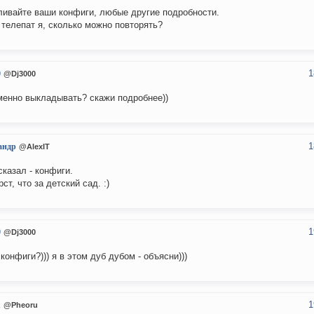
ивайте ваши конфиги, любые другие подробности.
 телепат я, сколько можно повторять?
1
0
@Dj3000
менно выкладывать? скажи подробнее))
1
андр
@AlexIT
сказал - конфиги.
ст, что за детский сад. :)
1
0
@Dj3000
 конфиги?))) я в этом дуб дубом - объясни)))
1
u
@Pheoru