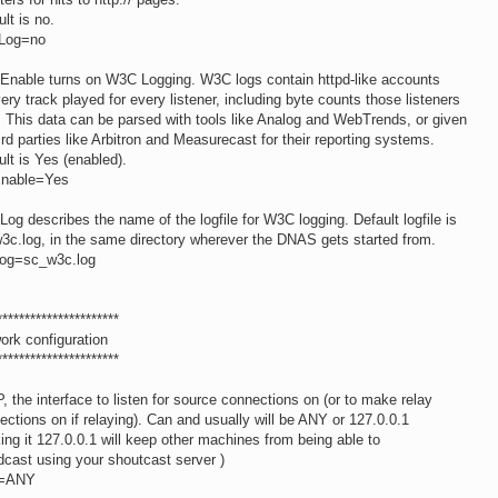
ult is no.
Log=no
Enable turns on W3C Logging. W3C logs contain httpd-like accounts
very track played for every listener, including byte counts those listeners
. This data can be parsed with tools like Analog and WebTrends, or given
hird parties like Arbitron and Measurecast for their reporting systems.
ult is Yes (enabled).
nable=Yes
og describes the name of the logfile for W3C logging. Default logfile is
3c.log, in the same directory wherever the DNAS gets started from.
g=sc_w3c.log
**********************
ork configuration
**********************
P, the interface to listen for source connections on (or to make relay
ections on if relaying). Can and usually will be ANY or 127.0.0.1
ing it 127.0.0.1 will keep other machines from being able to
dcast using your shoutcast server )
P=ANY