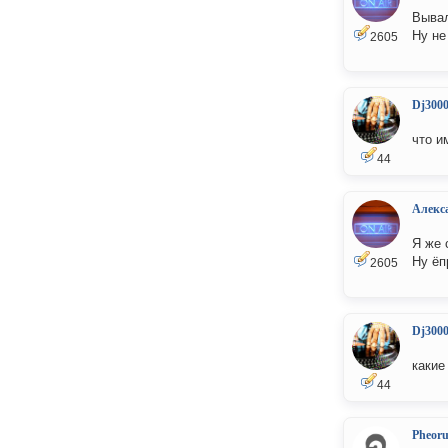
Вывал
Ну не
2605
Dj300
что и
44
Алекс
Я же 
Ну ёпр
2605
Dj300
какие
44
Pheor