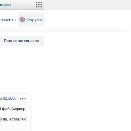
изация
рументы
Форумы
Пользовательское
5.02.2008
ой файл(сервер
ай пи, вставляю