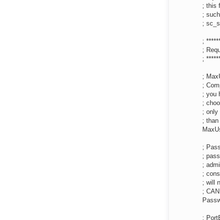
; this
; such
; sc_s
; *****
; Requ
; *****
; Max
; Comp
; you
; cho
; onl
; than
MaxU
; Pas
; pass
; admi
; cons
; wil
; CA
Pass
; Port