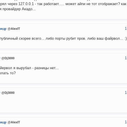
рял через 127.0.0.1 - так работает..... может айпи не тот отображает? ка
я провайдер Акадо...
1
андр
@AlexIT
публичный скорее всего... либо порты рубит пров. либо ваш файрвол... :)
1
0
@Dj3000
йервол я вырубал - разницы нет...
елать то?
1
0
@Dj3000
1
андр
@AlexIT