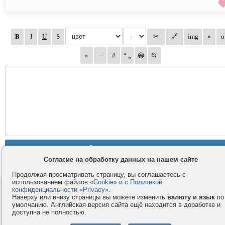
Согласие на обработку данных на нашем сайте
Продолжая просматривать страницу, вы соглашаетесь с
использованием файлов
«Cookie» и с Политикой
конфиденциальности «Privacy»
.
Контакты
Privacy и Cookie
Наверху или внизу страницы вы можете изменить
валюту и язык
по
Компания
Правила и условия
умолчанию. Английская версия сайта ещё находится в доработке и
доступна не полностью.
Услуги
Помощь