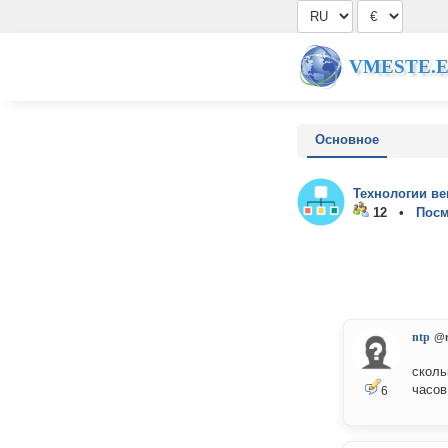
VMESTE.
Основное
Технологии ве
12 •
Посм
ntp
@
сколь
часов
6