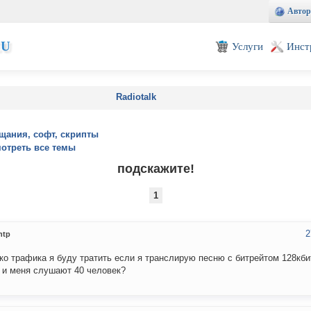
Автор
EU
Услуги
Инст
Radiotalk
щания, софт, скрипты
отреть все темы
подскажите!
1
2
ntp
ко трафика я буду тратить если я транслирую песню с битрейтом 128кби
 и меня слушают 40 человек?