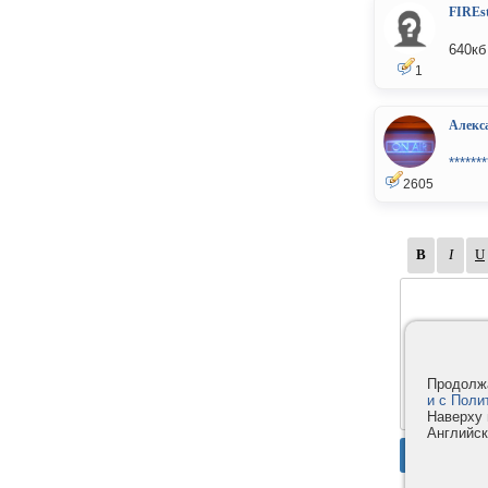
FIREs
640кб
1
Алекс
*******
2605
Продолжа
и с Поли
Наверху 
Английск