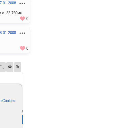
7.01.2008
.е. 33 750мб
0
8.01.2008
0
в
«Cookie»