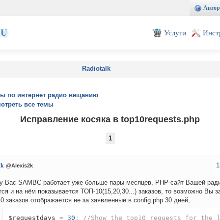
Автор
EU
Услуги
Инст
Radiotalk
ы по интернет радио вещанию
отреть все темы
Исправление косяка в top10requests.php
1
1
2k
@Alexis2k
у Вас SAMBC работает уже больше пары месяцев, PHP-сайт Вашей рад
тся и на нём показывается ТОП-10(15,20,30...) заказов, то возможно Вы з
0 заказов отображается не за заявленные в config.php 30 дней,
$requestdays
=
30
;
//Show the top10 requests for the 