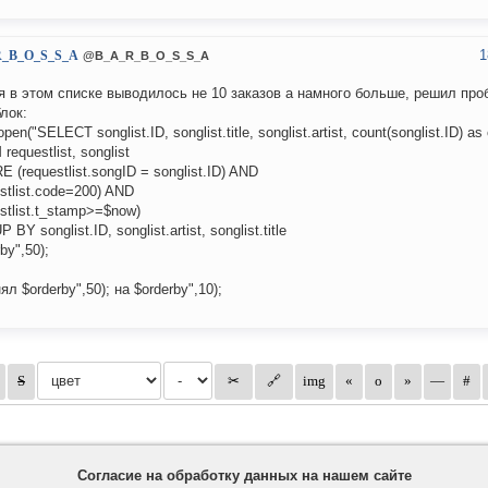
1
_B_O_S_S_A
@B_A_R_B_O_S_S_A
я в этом списке выводилось не 10 заказов а намного больше, решил пр
блок:
pen("SELECT songlist.ID, songlist.title, songlist.artist, count(songlist.ID) as
equestlist, songlist
 (requestlist.songID = songlist.ID) AND
estlist.code=200) AND
estlist.t_stamp>=$now)
BY songlist.ID, songlist.artist, songlist.title
by",50);
л $orderby",50); на $orderby",10);
Согласие на обработку данных на нашем сайте