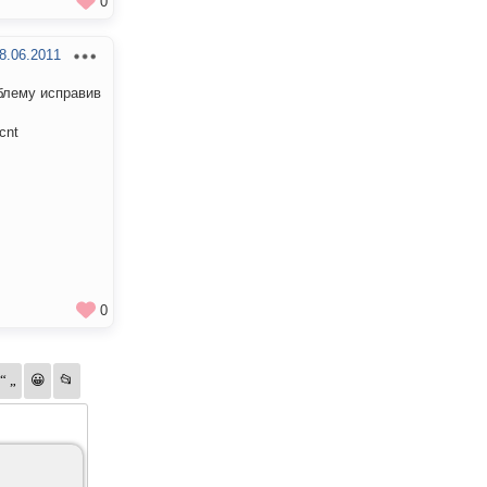
0
8.06.2011
облему исправив
 cnt
0