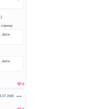
;)
 строчку
),
date
s
,
date
0
6.07.2008