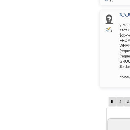
13
B_A_R
у мен
этот 
9
$db->o
FROM r
WHERE
(requ
(requ
GROUP 
$order
поменя