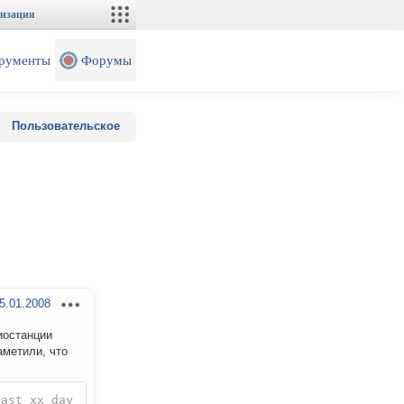
изация
рументы
Форумы
Пользовательское
5.01.2008
иостанции
аметили, что
last xx day