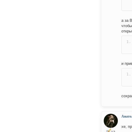
а за 
чтобы
откры
и при
сохра
Анато
хе, п