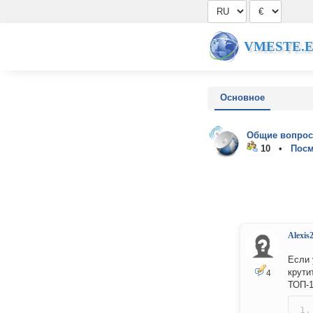
VMESTE.
Основное
Общие вопрос
10 •
Посм
Alexis
Если 
крути
4
ТОП-1