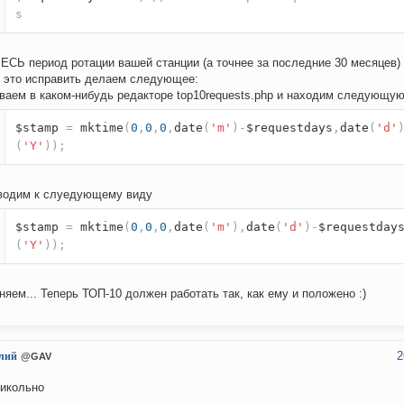
s
ВЕСЬ период ротации вашей станции (а точнее за последние 30 месяцев) 
 это исправить делаем следующее:
ваем в каком-нибудь редакторе top10requests.php и находим следующую
$stamp
=
mktime
(
0
,
0
,
0
,
date
(
'm'
)-
$requestdays
,
date
(
'd'
(
'Y'
));
водим к слуедующему виду
$stamp
=
mktime
(
0
,
0
,
0
,
date
(
'm'
),
date
(
'd'
)-
$requestday
(
'Y'
));
няем... Теперь ТОП-10 должен работать так, как ему и положено :)
2
лий
@GAV
рикольно