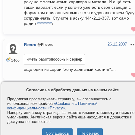
року но с элементами хардкора и метала. И ещё есть
такой вариант: если у кого-то уже есть своя станция с
форматом описанным выше то я с удовольствием буду
сотрудничать. Стучите в аську 444-211-337, вот само
радио
**********
/
26.12.2007
Pheoru
@Pheoru
иметь работопособный сервер
1400
еще один из серии "хочу халявный хостинг"....
Согласие на обработку данных на нашем сайте
В закрытой теме нельзя отправлять сообщения.
Продолжая просматривать страницу, вы соглашаетесь с
использованием файлов
«Cookie» и с Политикой
конфиденциальности «Privacy»
.
Наверху или внизу страницы вы можете изменить
валюту и язык
по
умолчанию. Английская версия сайта ещё находится в доработке и
Контакты
Privacy и Cookie
доступна не полностью.
Компания
Правила и условия
Услуги
Помощь