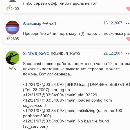
Либо сервер офф, либо пароль не тот
1400
16.12.2007
Александр
@AlexIT
Проверяйте айпи, порт, маунт(!), пароль.. несколько раз
2605
21.12.2007
XaNDeR_KeYG
@XaNDeR_KeYG
Shoutcast сервер работал нормально часов 12, а потом
начались постоянные вылетания сервера. можете
5
помочь. Вот лог сервера...
<12/21/07@03:54:09> [SHOUTcast] DNAS/FreeBSD v1.9.
(Feb 28 2007) starting up...
<12/21/07@03:54:09> [main] pid: 92229
<12/21/07@03:54:09> [main] loaded config from
sc_serv.conf
<12/21/07@03:54:09> [main] initializing (usermax:100
portbase:8000)...
<12/21/07@03:54:09> [main] No ban file found
(sc_serv.ban)