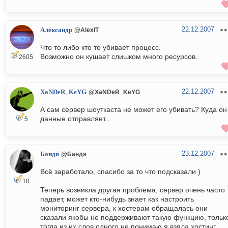
22.12.2007
Александр
@AlexIT
Что то либо кто то убивает процесс.
Возможно он кушает слишком много ресурсов.
2605
22.12.2007
XaNDeR_KeYG
@XaNDeR_KeYG
А сам сервер шоуткаста не может его убивать? Куда он
данные отправляет...
5
23.12.2007
Бандя
@Бандя
Всё заработало, спасибо за то что подсказали )
10
Теперь возникла другая проблема, сервер очень часто
падает, может кто-нибудь знает как настроить
мониторинг сервера, к хостерам обращалась они
сказали якобы не поддерживают такую функцию, тольк
тогда из их слов одного не понимаю я взяла хостинг