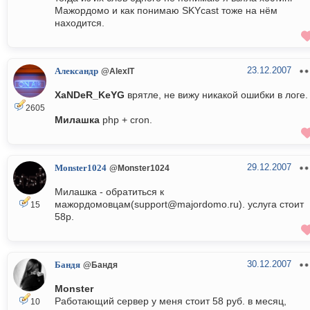
Мажордомо и как понимаю SKYcast тоже на нём
находится.
23.12.2007
Александр
@AlexIT
XaNDeR_KeYG
врятле, не вижу никакой ошибки в логе.
2605
Милашка
php + cron.
29.12.2007
Monster1024
@Monster1024
Милашка - обратиться к
мажордомовцам(support@majordomo.ru). услуга стоит
15
58р.
30.12.2007
Бандя
@Бандя
Monster
Работающий сервер у меня стоит 58 руб. в месяц,
10