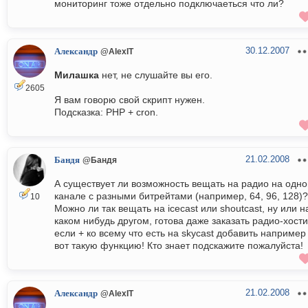
мониторинг тоже отдельно подключаеться что ли?
30.12.2007
Александр
@AlexIT
Милашка
нет, не слушайте вы его.
2605
Я вам говорю свой скрипт нужен.
Подсказка: PHP + cron.
21.02.2008
Бандя
@Бандя
А существует ли возможность вещать на радио на одн
канале с разными битрейтами (например, 64, 96, 128)?
10
Можно ли так вещать на icecast или shoutcast, ну или н
каком нибудь другом, готова даже заказать радио-хости
если + ко всему что есть на skycast добавить например
вот такую функцию! Кто знает подскажите пожалуйста!
21.02.2008
Александр
@AlexIT