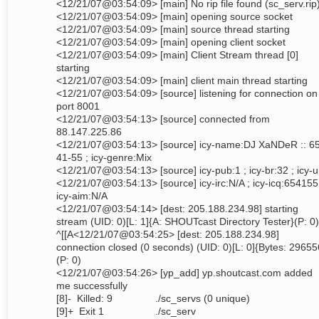
<12/21/07@03:54:09> [main] No rip file found (sc_serv.rip
<12/21/07@03:54:09> [main] opening source socket
<12/21/07@03:54:09> [main] source thread starting
<12/21/07@03:54:09> [main] opening client socket
<12/21/07@03:54:09> [main] Client Stream thread [0]
starting
<12/21/07@03:54:09> [main] client main thread starting
<12/21/07@03:54:09> [source] listening for connection on
port 8001
<12/21/07@03:54:13> [source] connected from
88.147.225.86
<12/21/07@03:54:13> [source] icy-name:DJ XaNDeR :: 6
41-55 ; icy-genre:Mix
<12/21/07@03:54:13> [source] icy-pub:1 ; icy-br:32 ; icy-ur
<12/21/07@03:54:13> [source] icy-irc:N/A ; icy-icq:654155
icy-aim:N/A
<12/21/07@03:54:14> [dest: 205.188.234.98] starting
stream (UID: 0)[L: 1]{A: SHOUTcast Directory Tester}(P: 0)
^[[A<12/21/07@03:54:25> [dest: 205.188.234.98]
connection closed (0 seconds) (UID: 0)[L: 0]{Bytes: 29655
(P: 0)
<12/21/07@03:54:26> [yp_add] yp.shoutcast.com added
me successfully
[8]- Killed: 9 ./sc_servs (0 unique)
[9]+ Exit 1 ./sc_serv