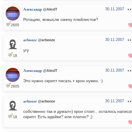
30.11.2007
Александр
@AlexIT
Ротацию, всмысле смену плейлистов?
2605
30.11.2007
arbooze
@arbooze
угу
18
30.11.2007
Александр
@AlexIT
Это нужно скрипт писать + крон нужен. :)
2605
30.11.2007
arbooze
@arbooze
собственно так и думал=) крон стоит... осталось написа
скрипт. Есть идейки? или платно? ;)
18