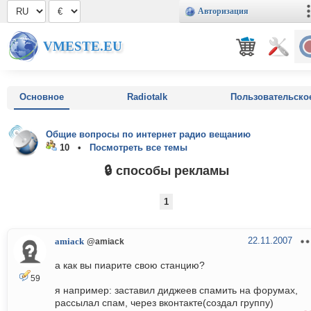
Авторизация
VMESTE.EU
Основное
Radiotalk
Пользовательско
Общие вопросы по интернет радио вещанию
10 •
Посмотреть все темы
🔒 способы рекламы
1
22.11.2007
amiack
@amiack
а как вы пиарите свою станцию?
59
я например: заставил диджеев спамить на форумах,
рассылал спам, через вконтакте(создал группу)