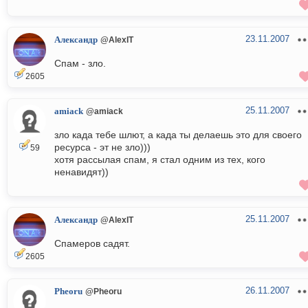
23.11.2007
Александр
@AlexIT
Спам - зло.
2605
25.11.2007
amiack
@amiack
зло када тебе шлют, а када ты делаешь это для своего
ресурса - эт не зло)))
59
хотя рассылая спам, я стал одним из тех, кого
ненавидят))
25.11.2007
Александр
@AlexIT
Спамеров садят.
2605
26.11.2007
Pheoru
@Pheoru