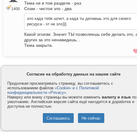
Тема не в том разделе - раз.
Спам - чистое зло - два.
1400
зло када тебе шлют, а када ты делаешь это для своего
ресурса - эт не зло)))
Какой эгоизм. Значит ТЫ позволяешь себе делать это, 
других за это ненавидишь...
Тема закрыта.
В закрытой теме нельзя отправлять сообщения.
Согласие на обработку данных на нашем сайте
Продолжая просматривать страницу, вы соглашаетесь с
использованием файлов
«Cookie» и с Политикой
конфиденциальности «Privacy»
.
Контакты
Privacy и Cookie
Наверху или внизу страницы вы можете изменить
валюту и язык
по
Компания
Правила и условия
умолчанию. Английская версия сайта ещё находится в доработке и
доступна не полностью.
Услуги
Помощь
Как оплатить
Форумы
© 2008-2026
VMESTE.EU
- Все права защищены.