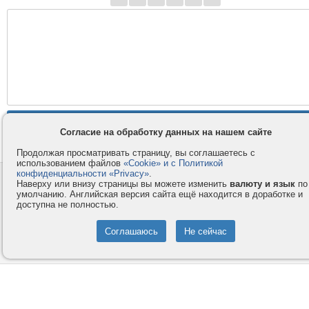
Согласие на обработку данных на нашем сайте
Продолжая просматривать страницу, вы соглашаетесь с
использованием файлов
«Cookie» и с Политикой
конфиденциальности «Privacy»
.
Контакты
Privacy и Cookie
Наверху или внизу страницы вы можете изменить
валюту и язык
по
Компания
Правила и условия
умолчанию. Английская версия сайта ещё находится в доработке и
доступна не полностью.
Услуги
Помощь
Как оплатить
Форумы
© 2008-2026
VMESTE.EU
- Все права защищены.