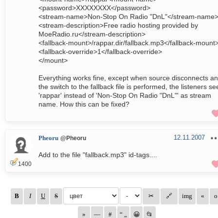
<password>XXXXXXXX</password>
<stream-name>Non-Stop On Radio "DnL"</stream-name
<stream-description>Free radio hosting provided by
MoeRadio.ru</stream-description>
<fallback-mount>/rappar.dir/fallback.mp3</fallback-mount
<fallback-override>1</fallback-override>
</mount>
Everything works fine, except when source disconnects a
the switch to the fallback file is performed, the listeners se
'rappar' instead of 'Non-Stop On Radio "DnL"' as stream
name. How this can be fixed?
12.11.2007
Pheoru
@Pheoru
Add to the file "fallback.mp3" id-tags....
1400