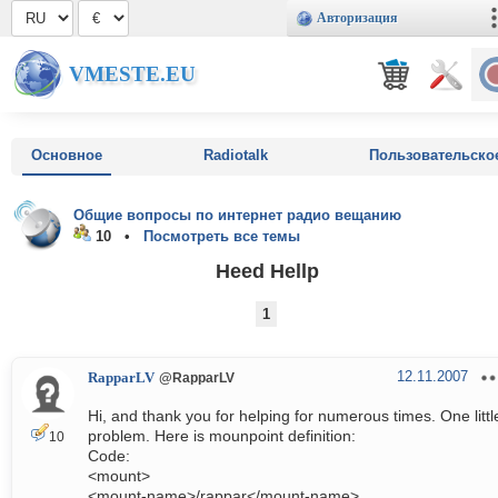
Авторизация
VMESTE.EU
Основное
Radiotalk
Пользовательско
Общие вопросы по интернет радио вещанию
10 •
Посмотреть все темы
Heed Hellp
1
12.11.2007
RapparLV
@RapparLV
Hi, and thank you for helping for numerous times. One littl
problem. Here is mounpoint definition:
10
Code:
<mount>
<mount-name>/rappar</mount-name>