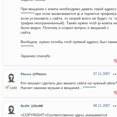
При вещании с компа необходимо давать такой адресс
**********
при этом засвечевается ip и теряется трафик(а
если установить с сайта, то скорей всего не будет, т.к. 
трафик неограниченный). Также нужно чтоб ip-компа н
было видно. Поэтому и созрел вопрос о вещаний с
сайта.
Вообщем, нужно хотябы чтоб прямой адресс был таким
**********
Заранее спасибо
07.11.2007
Pheoru
@Pheoru
Кто мешает сделать днс вашего сайта на нужный айпи
Насчет закачки музыки и вещания -
**********
1400
08.11.2007
RedW
@RedW
<COPYRIGHT>Соответственно здесь указываются