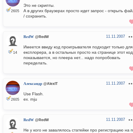
Это не скрипты.
А в других браузерах просто идет запрос - открыть фай
2605
/ сохранить.
11.11.2007
RedW
@RedW
Имеется ввиду код проигрывателя подходит только для
експлорера, а в остальных просто на странице этот код
14
показывается, но плеера нет... надо попробовать
переделать.
11.11.2007
Александр
@AlexIT
Use Flash.
ex. mju
2605
11.11.2007
RedW
@RedW
Не у кого не завалялось статейки про регистрацию на n