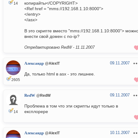
копирайты</COPYRIGHT>
14
<Ref href = "mms://192.168.1.10:8000">
</entry>
</asx>
В это скрипте вместо "mms://192.168.1.10:8000"> можн
внести свой домен с no-ip?
Отредактировано RedW -
11.11.2007
09.11.2007
Александр
@AlexIT
Да, только html в asx - это лишнее.
2605
09.11.2007
RedW
@RedW
Проблема в том что эти скрипты идут только в
експлорере
14
10.11.2007
Александр
@AlexIT