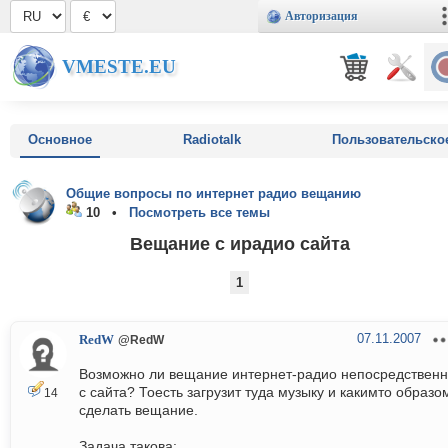
Авторизация
VMESTE.EU
Основное
Radiotalk
Пользовательско
Общие вопросы по интернет радио вещанию
10 •
Посмотреть все темы
Вещание с ирадио сайта
1
07.11.2007
RedW
@RedW
Возможно ли вещание интернет-радио непосредствен
с сайта? Тоесть загрузит туда музыку и какимто образо
14
сделать вещание.
Задача такова: