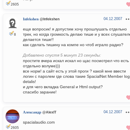
2605
04.12.2007
Infekshen
@Infekshen
еще вопросик! я допустим хочу прошлушать отдельно
трек, но когда громкость делаю тише и у всех слушател
8
делается тише!!
как сделать тишину на компе но чтоб играло радио?
Добавлено спустя 5 минут 23 секунды:
простите вчера искал искал но щас посмотрел что есть
отдельно волуме)))
все норм! а сайт есть у этой проги ? какой мне ввести
логин с паролем где слова такие SpacialNet Member log
detalis!
и для чего вкладка General и Html output?
спасибо зарание!
04.12.2007
Александр
@AlexIT
spacialaudio.com
2605