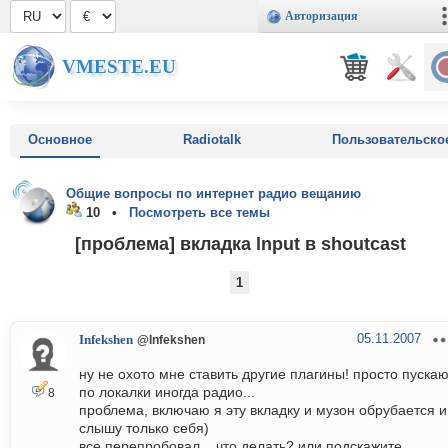
Авторизация
VMESTE.EU
Основное
Radiotalk
Пользовательско
Общие вопросы по интернет радио вещанию
10 •
Посмотреть все темы
[проблема] вкладка lnput в shoutcast
1
05.11.2007
Infekshen
@Infekshen
ну не охото мне ставить другие плагины! просто пуска
по локалки иногда радио...
8
проблема, включаю я эту вкладку и музон обрубается и
слышу только себя)
все перепробовал... что делать? или подскажите