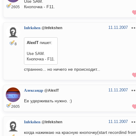
Use SAM.
Кнопочка - F11.
2605
11.11.2007
Infekshen
@Infekshen
AlexIT
пишет:
8
Use SAM.
Кнопочка - F11.
страннно... но ничего не происходит...
11.11.2007
Александр
@AlexIT
Ее удерживать нужно. :)
2605
11.11.2007
Infekshen
@Infekshen
когда нажимаю на красную кнопочку(start recordind fro