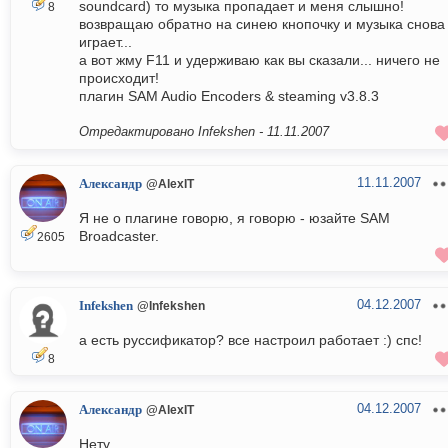
soundcard) то музыка пропадает и меня слышно!
8
возвращаю обратно на синею кнопочку и музыка снова
играет...
а вот жму F11 и удерживаю как вы сказали... ничего не
происходит!
плагин SAM Audio Encoders & steaming v3.8.3
Отредактировано Infekshen -
11.11.2007
11.11.2007
Александр
@AlexIT
Я не о плагине говорю, я говорю - юзайте SAM
Broadcaster.
2605
04.12.2007
Infekshen
@Infekshen
а есть руссификатор? все настроил работает :) спс!
8
04.12.2007
Александр
@AlexIT
Нету.