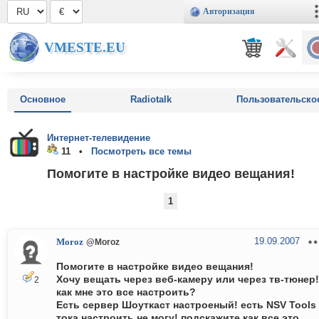
Авторизация
VMESTE.EU
Основное
Radiotalk
Пользовательско
Интернет-телевидение
11 •
Посмотреть все темы
Помогите в настройке видео вещания!
1
19.09.2007
Moroz
@Moroz
Помогите в настройке видео вещания!
Хочу вещать через веб-камеру или через тв-тюнер!
2
как мне это все настроить?
Есть сервер Шоуткаст настроеный! есть NSV Tools
тока настроить не могу! подскажите как все это