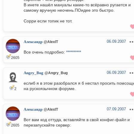
В инете нашёл мануалы какие-то всёравно ругается и
самому вручную неочень.ПОидее это быстро.
Сорри если топик не тот.
06.09.2007
Александр
@AlexIT
Все очень подробно:
**********
2605
06.09.2007
Angry_Bug
@Angry_Bug
еслиб я в этом разобрался я б нестал просить помсощ
на рускоязычном форуме.
2
07.09.2007
Александр
@AlexIT
Вот вам код оттуда, вставляйте в свой конфиг-файл и
перезапускайте сервер:
2605