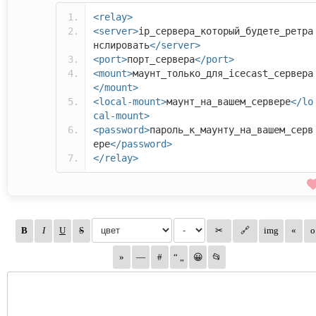
<relay>
<server>
ip_сервера_который_будете_ретра
нслировать
</server>
<port>
порт_сервера
</port>
<mount>
маунт_только_для_icecast_сервера
</mount>
<local-mount>
маунт_на_вашем_сервере
</lo
cal-mount>
<password>
пароль_к_маунту_на_вашем_серв
ере
</password>
</relay>