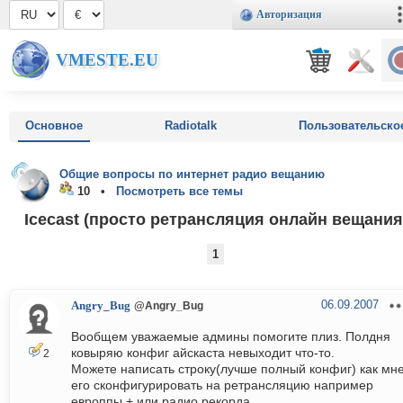
Авторизация
VMESTE.EU
Основное
Radiotalk
Пользовательско
Общие вопросы по интернет радио вещанию
10 •
Посмотреть все темы
Icecast (просто ретрансляция онлайн вещания
1
06.09.2007
Angry_Bug
@Angry_Bug
Вообщем уважаемые админы помогите плиз. Полдня
ковыряю конфиг айскаста невыходит что-то.
2
Можете написать строку(лучше полный конфиг) как мн
его сконфигурировать на ретрансляцию например
европпы + или радио рекорда.