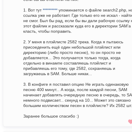
1. Вот тут
**********
упоминается о файле search2.php, н
ссылка уже не работает. Где только его не искал - найт
не смог. Был бы рад, если бы вы дали рабочую ссылку 
этот файлик и рассказали куда его в директории SAM'а
класть, чтобы поправить.
2. У меня в плэйлисте 2582 трека. Когда я пытаюсь
присоеденить ещё один небольшой плэйлист или
директорию (либо просто песню), то он просто не
добавляется... Это получается только тогда, когда
отдельно в винампе составляешь плэйлист и
прибавляешь его тому, где 2582, сохраняешь и
загружаешь в SAM. Больше никак...
3. В конфиге я поставил опцию Не играть одинаковую
песню 400 минут... А когда, после каждой песни, SAM
начинает добавлять очередную песню в очередь, то S
немного подвисает... секунд на 10... Может это связано
большим колличеством песен в плэйлисте? Их 2582 шт.
Заранее большое спасибо :)